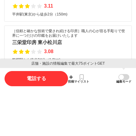
3.11
平井駅(東京)から徒歩2分（150m)
［信頼と確かな技術で愛され続ける印房］職人の心が宿る手彫りで世
界に一つだけの印鑑をお届けいたします
三栄堂印房 東小松川店
3.08
船堀駅から徒歩24分（1.9km)
店舗・施設の情報編集で最大75ポイントGET
電話する
口コミ
投稿
マイリスト
編集モード
口コミ投稿で最大85ポイント獲得できます
口コミを投稿する