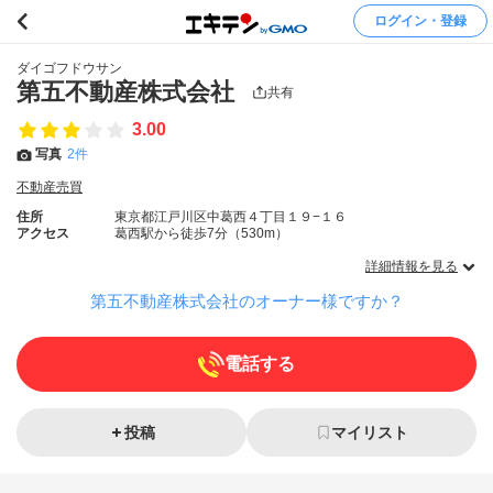
ログイン・登録
ダイゴフドウサン
第五不動産株式会社
共有
3.00
写真
2件
不動産売買
住所
東京都江戸川区中葛西４丁目１９−１６
アクセス
葛西駅から徒歩7分（530m）
詳細情報を見る
第五不動産株式会社のオーナー様ですか？
電話する
投稿
マイリスト