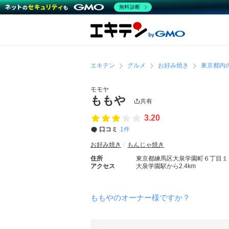
無料診断
エキテン
グルメ
お好み焼き
東京都内
モモヤ
ももや
共有
3.20
口コミ
1件
お好み焼き
もんじゃ焼き
住所
東京都練馬区大泉学園町６丁目１
アクセス
大泉学園駅から2.4km
ももやのオーナー様ですか？