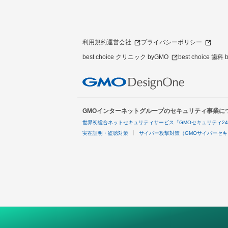
利用規約
運営会社
プライバシーポリシー
best choice クリニック byGMO
best choice 歯科
GMOインターネットグループのセキュリティ事業に
世界初総合ネットセキュリティサービス「GMOセキュリティ2
実在証明・盗聴対策
サイバー攻撃対策（GMOサイバーセキ