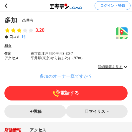
ログイン・登録
多加
共有
3.20
口コミ
1件
和食
住所
東京都江戸川区平井3-30-7
アクセス
平井駅(東京)から徒歩2分（97m）
詳細情報を見る
多加のオーナー様ですか？
電話する
投稿
マイリスト
店舗情報
アクセス