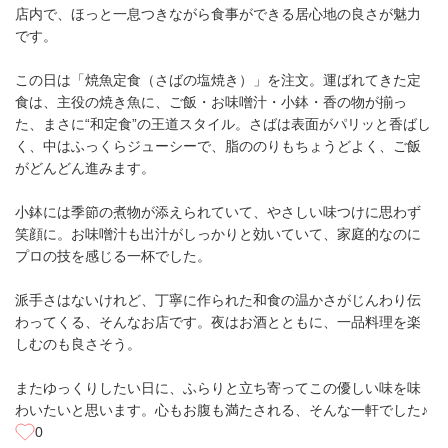
店内で、ほっと一息つきながら食事ができる居心地の良さが魅力
です。
この日は「焼魚定食（さばの塩焼き）」を注文。運ばれてきた定
食は、主役の焼き魚に、ご飯・お味噌汁・小鉢・香の物が揃っ
た、まさに“和定食”の王道スタイル。さばは表面がパリッと香ばし
く、中はふっくらジューシーで、脂ののりもちょうどよく、ご飯
がどんどん進みます。
小鉢には季節の煮物が添えられていて、やさしい味つけに思わず
笑顔に。お味噌汁も出汁がしっかりと効いていて、家庭的なのに
プロの技を感じる一杯でした。
派手さはないけれど、丁寧に作られた和食の温かさがじんわり伝
わってくる、そんなお店です。夜はお酒とともに、一品料理を楽
しむのも良さそう。
またゆっくりしたい日に、ふらりと立ち寄ってこの優しい味を味
わいたいと思います。心もお腹も満たされる、そんな一軒でした♪
0