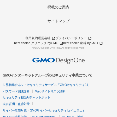
掲載のご案内
サイトマップ
利用規約
運営会社
プライバシーポリシー
best choice クリニック byGMO
best choice 歯科 byGMO
©GMO DesignOne, Inc. All Rights reserved.
GMOインターネットグループのセキュリティ事業について
世界初総合ネットセキュリティサービス「GMOセキュリティ24」
パスワード漏洩診断
Webサイトリスク診断
セキュリティ相談AIチャットボット
実在証明・盗聴対策
サイバー攻撃対策（GMOサイバーセキュリティ byイエラエ）