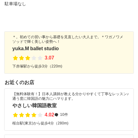
駐車場なし
＊。初めての習い事から基礎を見直したい大人まで。＊ワガノワメ
ソッドで輝く美しい姿勢へ！
yuka.M ballet studio
3.07
下赤塚駅から徒歩3分（220m)
お近くのお店
【無料体験有！】日本人講師が教える分かりやすくて丁寧なレッスン♪
通う度に韓国語の魅力にハマります。
やさしい韓国語教室
4.02
10件
桜台駅(東京)から徒歩4分（280m)