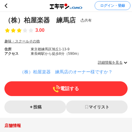
ログイン・登録
（株）柏屋楽器 練馬店
共有
3.00
趣味・スクールその他
住所
東京都練馬区旭丘1-13-9
アクセス
東長崎駅から徒歩8分（590m）
詳細情報を見る
（株）柏屋楽器 練馬店のオーナー様ですか？
電話する
投稿
マイリスト
店舗情報