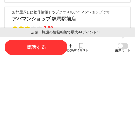
お部屋探しは物件情報トップクラスのアパマンショップで☆
アパマンショップ 練馬駅前店
3.09
店舗・施設の情報編集で最大44ポイントGET
練馬駅から徒歩2分（100m)
電話する
投稿
マイリスト
編集モード
口コミ
口コミ投稿で最大85ポイント獲得できます
口コミを投稿する
写真
写真投稿で最大35ポイント獲得できます。