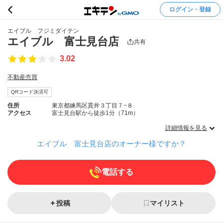
ログイン・登録
エイブル フジミダイテン
エイブル 富士見台店
共有
3.02
不動産売買
QRコード決済可
住所
東京都練馬区貫井３丁目７−８
アクセス
富士見台駅から徒歩1分（71m）
詳細情報を見る
エイブル 富士見台店のオーナー様ですか？
電話する
投稿
マイリスト