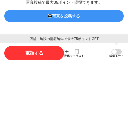
写真投稿で最大35ポイント獲得できます。
写真を投稿する
店舗・施設の情報編集で最大75ポイントGET
電話する
概要
投稿
マイリスト
編集モード
店舗名
タマガワジヨウスイイヌネコビヨウイン
玉川上水犬猫病院
ジャンル
動物病院
電話番号
042-567-1286