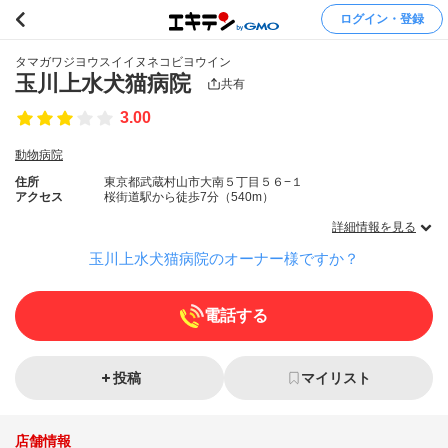
ログイン・登録
タマガワジヨウスイイヌネコビヨウイン
玉川上水犬猫病院
共有
3.00
動物病院
住所
東京都武蔵村山市大南５丁目５６−１
アクセス
桜街道駅から徒歩7分（540m）
詳細情報を見る
玉川上水犬猫病院のオーナー様ですか？
電話する
投稿
マイリスト
店舗情報