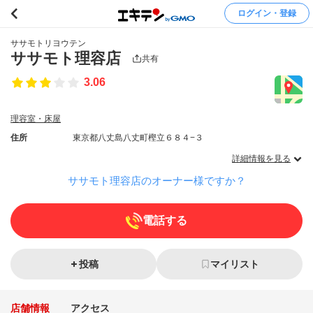
ログイン・登録
ササモトリヨウテン
ササモト理容店
共有
3.06
理容室・床屋
住所
東京都八丈島八丈町樫立６８４−３
詳細情報を見る
ササモト理容店のオーナー様ですか？
電話する
投稿
マイリスト
店舗情報
アクセス