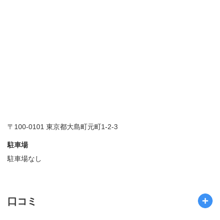
〒100-0101 東京都大島町元町1-2-3
駐車場
駐車場なし
口コミ