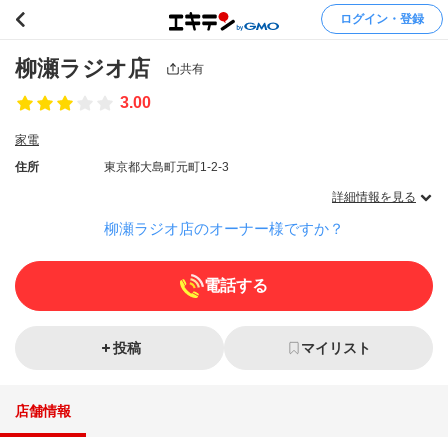
ログイン・登録
柳瀬ラジオ店
共有
3.00
家電
住所
東京都大島町元町1-2-3
詳細情報を見る
柳瀬ラジオ店のオーナー様ですか？
電話する
投稿
マイリスト
店舗情報