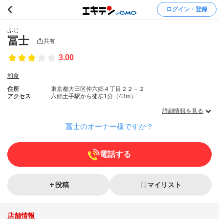
ログイン・登録
ふじ
冨士
共有
3.00
和食
住所
東京都大田区仲六郷４丁目２２－２
アクセス
六郷土手駅から徒歩1分（43m）
詳細情報を見る
冨士のオーナー様ですか？
電話する
投稿
マイリスト
店舗情報