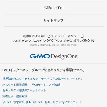
掲載のご案内
サイトマップ
利用規約
運営会社
プライバシーポリシー
best choice クリニック byGMO
best choice 歯科 byGMO
©GMO DesignOne, Inc. All Rights reserved.
GMOインターネットグループのセキュリティ事業について
世界初総合ネットセキュリティサービス「GMOセキュリティ24」
パスワード漏洩診断
Webサイトリスク診断
セキュリティ相談AIチャットボット
実在証明・盗聴対策
サイバー攻撃対策（GMOサイバーセキュリティ byイエラエ）