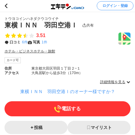
ログイン・登録
トウヨコインハネダクウコウイチ
東横ＩＮＮ 羽田空港Ｉ
共有
3.51
口コミ
6件
写真
1件
ホテル・ビジネスホテル・旅館
カード可
住所
東京都大田区羽田１丁目２−１
アクセス
大鳥居駅から徒歩3分（170m）
詳細情報を見る
東横ＩＮＮ 羽田空港Ｉのオーナー様ですか？
電話する
投稿
マイリスト