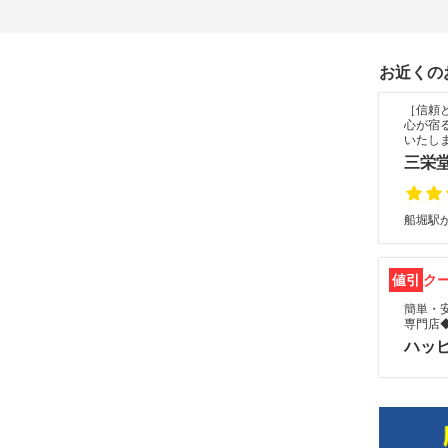
お近くの
［信頼
心が宿
いたし
三栄
船堀駅か
値引
ク
簡単・
専門店
ハッ