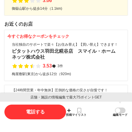
3.06
御嶽山駅から徒歩14分（1.1km)
お近くのお店
今すぐお得なクーポンをチェック
当社独自のサポートで楽々【お住み替え】【買い替え】できます！
ピタットハウス羽田北糀谷店 スマイル・ホーム
ネッツ株式会社
3.53
3件
梅屋敷駅(東京)から徒歩12分（920m)
【24時間営業・年中無休】圧倒的な価格の安さが自慢です！
タートルクリーン
店舗・施設の情報編集で最大75ポイントGET
電話する
投稿
マイリスト
編集モード
口コミ