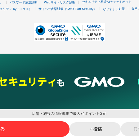
セキュリティ相談AIチャットボット
4」
パスワード漏洩診断
Webサイトリスク診断
セキ
ュリティ byイエラエ）
サイバー攻撃対策（GMO Flatt Security）
なりすまし対策
店舗・施設の情報編集で最大74ポイントGET
る
投稿
ネスを支援
セキュリティ
マーケティング支援
リサーチ
情報収集
ネット金融