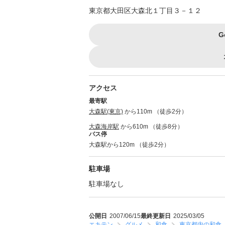
東京都大田区大森北１丁目３－１２
G
アクセス
最寄駅
大森駅(東京)
から110m （徒歩2分）
大森海岸駅
から610m （徒歩8分）
バス停
大森駅から120m （徒歩2分）
駐車場
駐車場なし
公開日
2007/06/15
最終更新日
2025/03/05
エキテン
グルメ
和食
東京都内の和食