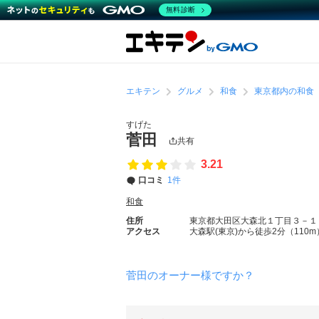
無料診断
エキテン
グルメ
和食
東京都内の和食
すげた
菅田
共有
3.21
口コミ
1件
和食
住所
東京都大田区大森北１丁目３－１
アクセス
大森駅(東京)から徒歩2分（110m
菅田のオーナー様ですか？