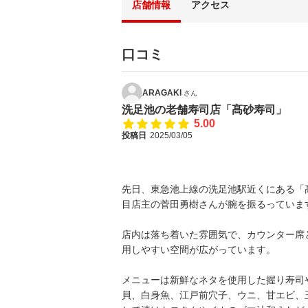
店舗情報
アクセス
口コミ
ARAGAKI
さん
洗足池の老舗寿司店「髙砂寿司」
5.00
投稿日
2025/03/05
先日、東急池上線の洗足池駅近くにある「髙
目店主の菅田勇樹さんが腕を振るっていま
店内は落ち着いた雰囲気で、カウンター席
用しやすい空間が広がっています。
メニューは新鮮なネタを使用した握り寿司
貝、白身魚、江戸前穴子、ウニ、甘エビ、