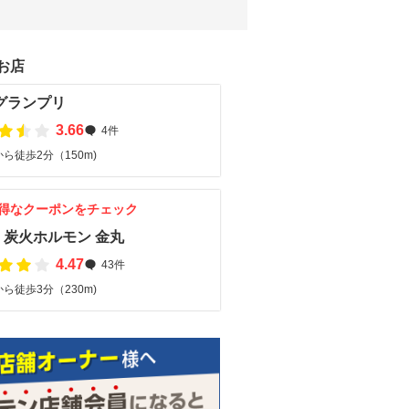
お店
グランプリ
3.66
4件
ら徒歩2分（150m)
得なクーポンをチェック
・炭火ホルモン 金丸
4.47
43件
ら徒歩3分（230m)