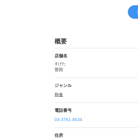
概要
店舗名
すげた
菅田
ジャンル
和食
電話番号
03-3761-8534
住所