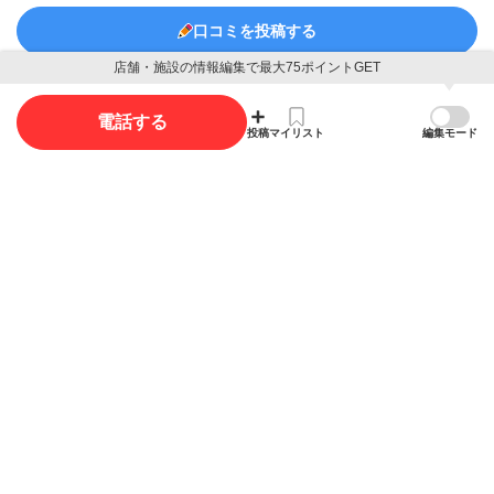
口コミを投稿する
店舗・施設の情報編集で最大75ポイントGET
電話する
写真
投稿
マイリスト
編集モード
写真投稿で最大35ポイント獲得できます。
写真を投稿する
概要
店舗名
コトブキ