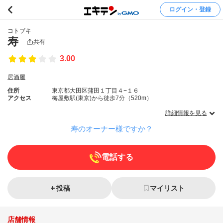
ログイン・登録
コトブキ
寿
共有
3.00
居酒屋
住所
東京都大田区蒲田１丁目４−１６
アクセス
梅屋敷駅(東京)から徒歩7分（520m）
詳細情報を見る
寿のオーナー様ですか？
電話する
投稿
マイリスト
店舗情報