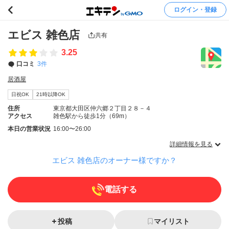
ログイン・登録
エビス 雑色店
共有
3.25
口コミ
3件
居酒屋
日祝OK
21時以降OK
住所
東京都大田区仲六郷２丁目２８－４
アクセス
雑色駅から徒歩1分（69m）
本日の営業状況
16:00〜26:00
詳細情報を見る
エビス 雑色店のオーナー様ですか？
電話する
投稿
マイリスト