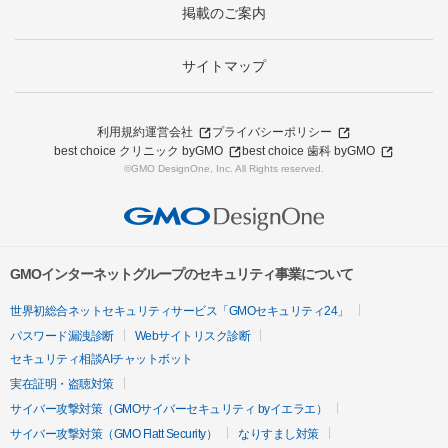
掲載のご案内
サイトマップ
利用規約
運営会社
プライバシーポリシー
best choice クリニック byGMO
best choice 歯科 byGMO
©GMO DesignOne, Inc. All Rights reserved.
GMOインターネットグループのセキュリティ事業について
世界初総合ネットセキュリティサービス「GMOセキュリティ24」
パスワード漏洩診断
Webサイトリスク診断
セキュリティ相談AIチャットボット
実在証明・盗聴対策
サイバー攻撃対策（GMOサイバーセキュリティ byイエラエ）
サイバー攻撃対策（GMO Flatt Security）
なりすまし対策