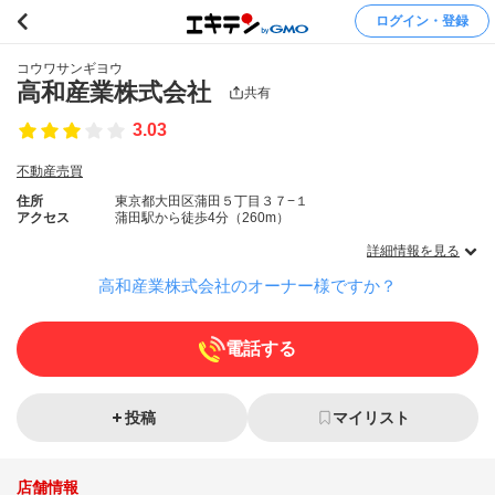
ログイン・登録
コウワサンギヨウ
高和産業株式会社
共有
3.03
不動産売買
住所
東京都大田区蒲田５丁目３７−１
アクセス
蒲田駅から徒歩4分（260m）
詳細情報を見る
高和産業株式会社のオーナー様ですか？
電話する
投稿
マイリスト
店舗情報