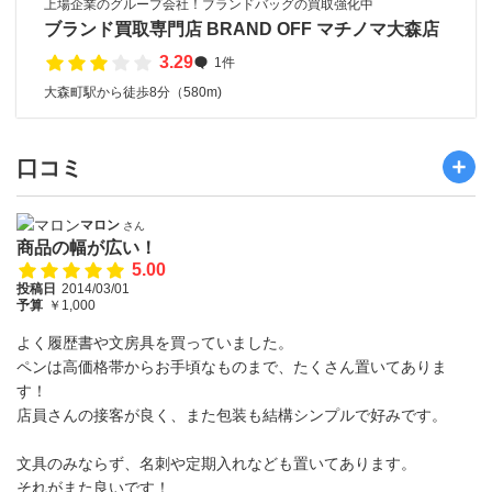
上場企業のグループ会社！ブランドバッグの買取強化中
ブランド買取専門店 BRAND OFF マチノマ大森店
3.29
1件
大森町駅から徒歩8分（580m)
口コミ
マロン
さん
商品の幅が広い！
5.00
投稿日
2014/03/01
予算
￥1,000
よく履歴書や文房具を買っていました。
ペンは高価格帯からお手頃なものまで、たくさん置いてありま
す！
店員さんの接客が良く、また包装も結構シンプルで好みです。
文具のみならず、名刺や定期入れなども置いてあります。
それがまた良いです！