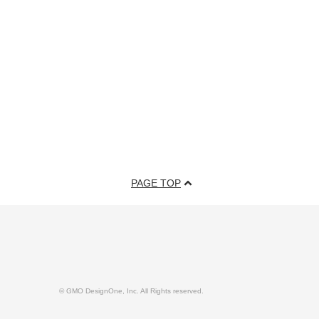
PAGE TOP
© GMO DesignOne, Inc. All Rights reserved.