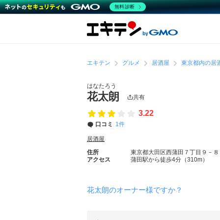
無料診断
エキテン
グルメ
居酒屋
東京都内の居
はなたろう
花太朗
共有
3.22
口コミ
1件
居酒屋
住所
東京都大田区西蒲田７丁目９－８
アクセス
蒲田駅から徒歩4分（310m）
花太朗のオーナー様ですか？