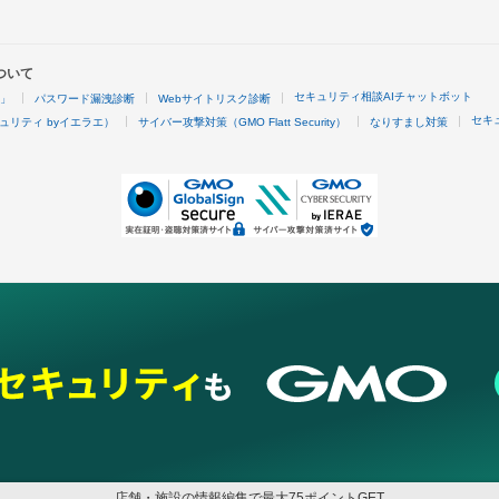
ついて
セキュリティ相談AIチャットボット
4」
パスワード漏洩診断
Webサイトリスク診断
セキ
ュリティ byイエラエ）
サイバー攻撃対策（GMO Flatt Security）
なりすまし対策
店舗・施設の情報編集で最大75ポイントGET