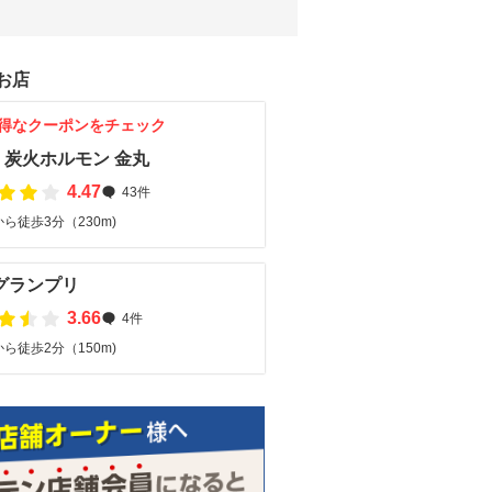
お店
得なクーポンをチェック
・炭火ホルモン 金丸
4.47
43件
ら徒歩3分（230m)
グランプリ
3.66
4件
ら徒歩2分（150m)