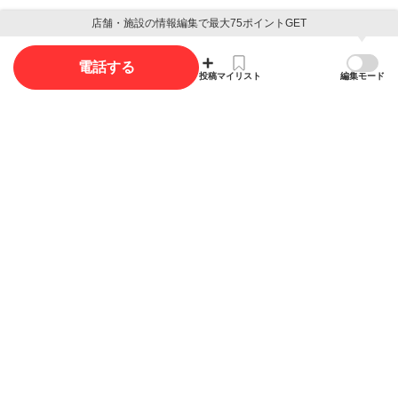
店舗・施設の情報編集で最大75ポイントGET
写真
電話する
投稿
マイリスト
編集モード
写真投稿で最大35ポイント獲得できます。
写真を投稿する
概要
店舗名
リトル
リトル
ジャンル