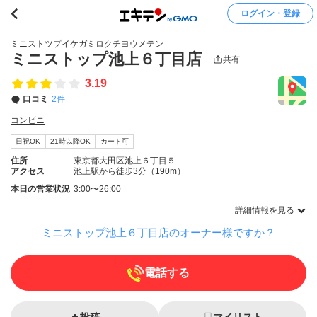
ログイン・登録
ミニストツプイケガミロクチヨウメテン
ミニストップ池上６丁目店
共有
3.19
口コミ
2件
コンビニ
日祝OK
21時以降OK
カード可
住所
東京都大田区池上６丁目５
アクセス
池上駅から徒歩3分（190m）
本日の営業状況
3:00〜26:00
詳細情報を見る
ミニストップ池上６丁目店のオーナー様ですか？
電話する