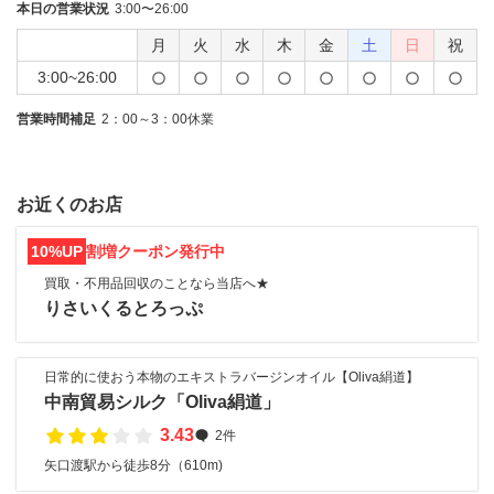
本日の営業状況
3:00〜26:00
月
火
水
木
金
土
日
祝
3:00~26:00
営業時間補足
2：00～3：00休業
お近くのお店
10%UP
割増クーポン発行中
買取・不用品回収のことなら当店へ★
りさいくるとろっぷ
日常的に使おう本物のエキストラバージンオイル【Oliva絹道】
中南貿易シルク「Oliva絹道」
3.43
2件
矢口渡駅から徒歩8分（610m)