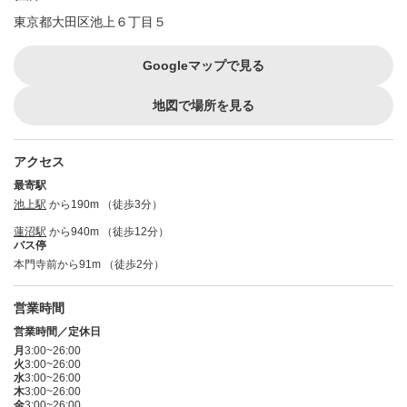
東京都大田区池上６丁目５
Googleマップで見る
地図で場所を見る
アクセス
最寄駅
池上駅
から190m （徒歩3分）
蓮沼駅
から940m （徒歩12分）
バス停
本門寺前から91m （徒歩2分）
営業時間
営業時間／定休日
月
3:00~26:00
火
3:00~26:00
水
3:00~26:00
木
3:00~26:00
金
3:00~26:00