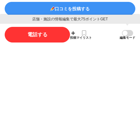
口コミを投稿する
店舗・施設の情報編集で最大75ポイントGET
電話する
写真
投稿
マイリスト
編集モード
写真投稿で最大35ポイント獲得できます。
写真を投稿する
概要
店舗名
ぷりんせす