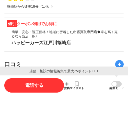
篠崎駅から徒歩19分（1.4km)
値引
クーポン利用でお得に
簡単・安心・適正価格！地域に密着した出張買取専門店◆車を高く売
るなら当店一択♪
ハッピーカーズ江戸川篠崎店
口コミ
店舗・施設の情報編集で最大75ポイントGET
口コミ投稿で最大85ポイント獲得できます
電話する
投稿
マイリスト
編集モード
口コミを投稿する
写真