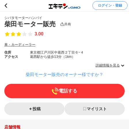
ログイン・登録
シバタモーターハンバイ
柴田モーター販売
共有
3.00
車・カーディーラー
住所
東京都江戸川区中葛西２丁目６−４
アクセス
葛西駅から徒歩13分（1km）
詳細情報を見る
柴田モーター販売のオーナー様ですか？
電話する
投稿
マイリスト
店舗情報