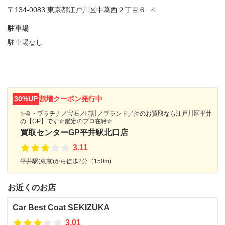
〒134-0083 東京都江戸川区中葛西２丁目６−４
駐車場
駐車場なし
30%UP
割増クーポン発行中
✨金・プラチナ／宝石／時計／ブランド／酒のお買取なら江戸川区平井
の【GP】です☆鑑定のプロ在籍☆
買取センターGP平井駅北口店
3.11
平井駅(東京)から徒歩2分（150m)
お近くのお店
Car Best Coat SEKIZUKA
3.01