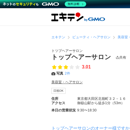
無料診断
エキテン
ビューティ・ヘアサロン
美容室
トツプヘアーサロン
トップヘアーサロン
共有
3.01
写真
2件
美容室・ヘアサロン
日祝OK
住所
東京都大田区北嶺町３２－１６
アクセス
御嶽山駅から徒歩1分（53m）
本日の営業状況
9:30〜18:30
トップヘアーサロンのオーナー様ですか