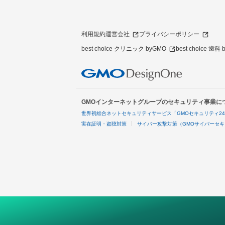
利用規約
運営会社
プライバシーポリシー
best choice クリニック byGMO
best choice 歯科
GMOインターネットグループのセキュリティ事業に
世界初総合ネットセキュリティサービス「GMOセキュリティ2
実在証明・盗聴対策
サイバー攻撃対策（GMOサイバーセキ