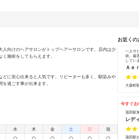
お近くの
大人向けのヘアサロンがトップヘアーサロンです。店内は少
一人サ
なく施術をしてもらえます。
術。厳
してい
Ａｅｒ
などに安心出来ると人気です。リピーターも多く、馴染みや
間を過ごす事が出来ます。
大森町駅
今すぐお
蒲田駅
レデ
水
木
金
土
日
祝
蒲田駅か