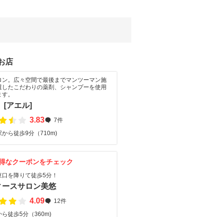
お店
ロン。広々空間で最後までマンツーマン施
選したこだわりの薬剤、シャンプーを使用
ます。
 [アエル]
3.83
7件
から徒歩9分（710m)
得なクーポンをチェック
東口を降りて徒歩5分！
ィースサロン美悠
4.09
12件
ら徒歩5分（360m)