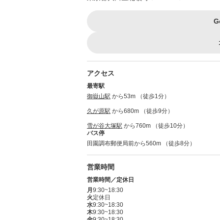
G
アクセス
最寄駅
御嶽山駅
から53m （徒歩1分）
久が原駅
から680m （徒歩9分）
雪が谷大塚駅
から760m （徒歩10分）
バス停
田園調布郵便局前から560m （徒歩8分）
営業時間
営業時間／定休日
月
9:30~18:30
火
定休日
水
9:30~18:30
木
9:30~18:30
金
9:30~18:30