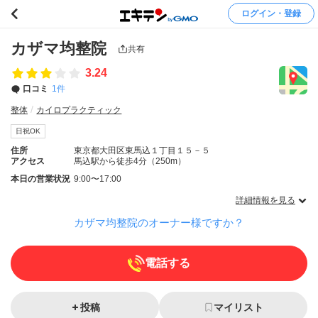
ログイン・登録
カザマ均整院
共有
3.24
口コミ
1件
整体
カイロプラクティック
日祝OK
住所
東京都大田区東馬込１丁目１５－５
アクセス
馬込駅から徒歩4分（250m）
本日の営業状況
9:00〜17:00
詳細情報を見る
カザマ均整院のオーナー様ですか？
電話する
投稿
マイリスト