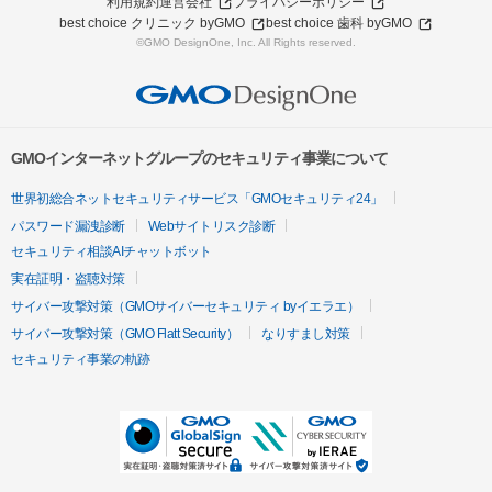
利用規約
運営会社
プライバシーポリシー
best choice クリニック byGMO
best choice 歯科 byGMO
©GMO DesignOne, Inc. All Rights reserved.
GMOインターネットグループのセキュリティ事業について
世界初総合ネットセキュリティサービス「GMOセキュリティ24」
パスワード漏洩診断
Webサイトリスク診断
セキュリティ相談AIチャットボット
実在証明・盗聴対策
サイバー攻撃対策（GMOサイバーセキュリティ byイエラエ）
サイバー攻撃対策（GMO Flatt Security）
なりすまし対策
セキュリティ事業の軌跡