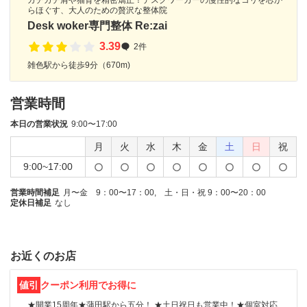
ガチガチ肩や猫背を精密矯正！デスクワーカーの慢性的なコリを芯か
らほぐす、大人のための贅沢な整体院
Desk woker専門整体 Re:zai
3.39
2件
雑色駅から徒歩9分（670m)
営業時間
本日の営業状況
9:00〜17:00
月
火
水
木
金
土
日
祝
9:00~17:00
営業時間補足
月〜金 9：00〜17：00, 土・日・祝 9：00〜20：00
定休日補足
なし
お近くのお店
値引
クーポン利用でお得に
★開業15周年★蒲田駅から五分！ ★土日祝日も営業中！★個室対応