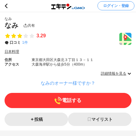
ログイン・登録
なみ
なみ
共有
3.29
口コミ
1件
日本料理
住所
東京都大田区大森北３丁目１３－１１
アクセス
大森海岸駅から徒歩5分（400m）
詳細情報を見る
なみのオーナー様ですか？
電話する
投稿
マイリスト