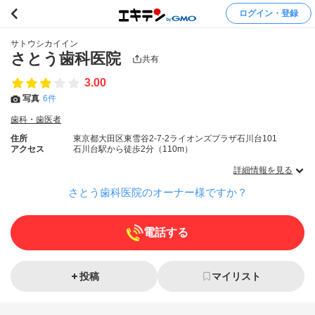
ログイン・登録
サトウシカイイン
さとう歯科医院
共有
3.00
写真
6件
歯科・歯医者
住所
東京都大田区東雪谷2-7-2ライオンズプラザ石川台101
アクセス
石川台駅から徒歩2分（110m）
詳細情報を見る
さとう歯科医院のオーナー様ですか？
電話する
投稿
マイリスト