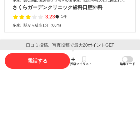
多摩川台公園田園調布せせらぎ公園多摩川浅間神社の杜に囲まれた
さくらガーデンクリニック歯科口腔外科
3.23
1件
多摩川駅から徒歩1分（66m)
口コミ投稿、写真投稿で最大20ポイントGET
口コミ
電話する
口コミ投稿で最大20ポイント獲得できます
投稿
マイリスト
編集モード
口コミを投稿する
写真