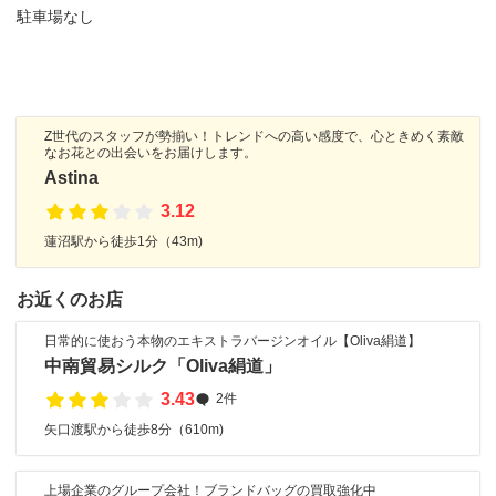
駐車場なし
Z世代のスタッフが勢揃い！トレンドへの高い感度で、心ときめく素敵
なお花との出会いをお届けします。
Astina
3.12
蓮沼駅から徒歩1分（43m)
お近くのお店
日常的に使おう本物のエキストラバージンオイル【Oliva絹道】
中南貿易シルク「Oliva絹道」
3.43
2件
矢口渡駅から徒歩8分（610m)
上場企業のグループ会社！ブランドバッグの買取強化中