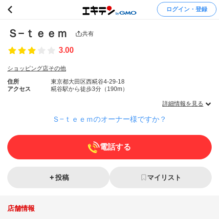
ログイン・登録
Ｓ−ｔｅｅｍ
共有
3.00
ショッピング店その他
住所
東京都大田区西糀谷4-29-18
アクセス
糀谷駅から徒歩3分（190m）
詳細情報を見る
Ｓ−ｔｅｅｍのオーナー様ですか？
電話する
投稿
マイリスト
店舗情報