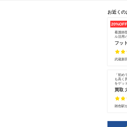
お近くの
20%OF
看護師
ル活用
フット
武蔵新田
「初め
も高く
をゲッ
買取 
雑色駅か