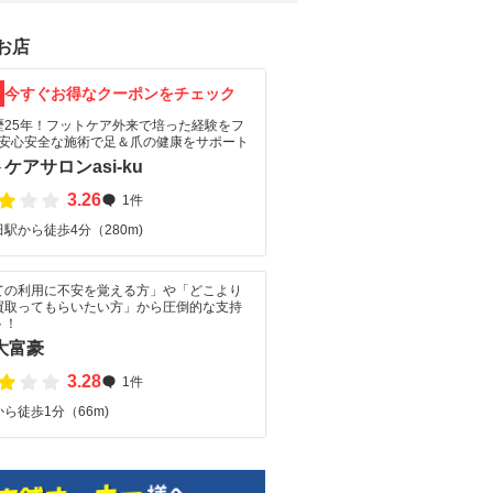
お店
F
今すぐお得なクーポンをチェック
歴25年！フットケア外来で培った経験をフ
♪安心安全な施術で足＆爪の健康をサポート
ケアサロンasi-ku
3.26
1件
駅から徒歩4分（280m)
ての利用に不安を覚える方」や「どこより
買取ってもらいたい方」から圧倒的な支持
ト！
大富豪
3.28
1件
ら徒歩1分（66m)