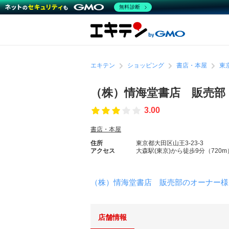
無料診断
エキテン
ショッピング
書店・本屋
東
（株）情海堂書店 販売部
3.00
書店・本屋
住所
東京都大田区山王3-23-3
アクセス
大森駅(東京)から徒歩9分（720m
（株）情海堂書店 販売部のオーナー様
店舗情報