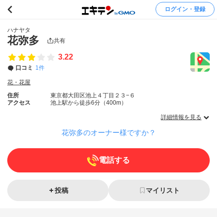
ログイン・登録
ハナヤタ
花弥多
共有
3.22
口コミ
1件
花・花屋
住所
東京都大田区池上４丁目２３−６
アクセス
池上駅から徒歩6分（400m）
詳細情報を見る
花弥多のオーナー様ですか？
電話する
投稿
マイリスト