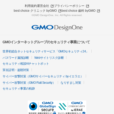
利用規約
運営会社
プライバシーポリシー
best choice クリニック byGMO
best choice 歯科 byGMO
©GMO DesignOne, Inc. All Rights reserved.
GMOインターネットグループのセキュリティ事業について
世界初総合ネットセキュリティサービス「GMOセキュリティ24」
パスワード漏洩診断
Webサイトリスク診断
セキュリティ相談AIチャットボット
実在証明・盗聴対策
サイバー攻撃対策（GMOサイバーセキュリティ byイエラエ）
サイバー攻撃対策（GMO Flatt Security）
なりすまし対策
セキュリティ事業の軌跡