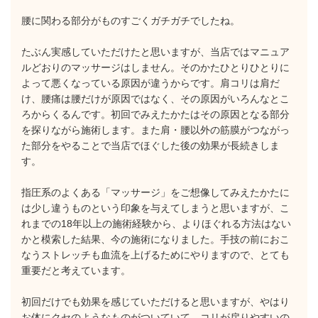
腰に関わる部分がものすごくガチガチでしたね。
たぶん実感していただけたと思いますが、当店ではマニュア
ルどおりのマッサージはしません。そのかたひとりひとりに
よって悪くなっている原因が違うからです。肩コリは肩だ
け、腰痛は腰だけが原因ではなく、その原因がいろんなとこ
ろからくるんです。初回でみえたかたはその原因となる部分
を探りながら施術します。また肩・腰以外の筋膜がつながっ
た部分をやることで当店でほぐした後の効果が長続きしま
す。
指圧系のよくある「マッサージ」をご想像してみえたかたに
は少し違うものという印象を与えてしまうと思いますが、こ
れまでの18年以上の施術経験から、よりほぐれる方法はない
かと模索した結果、今の施術になりました。手技の前におこ
なうストレッチも血流を上げるためにやりますので、とても
重要だと考えています。
初回だけでも効果を感じていただけると思いますが、やはり
お体にクセのようなものがついていて、コリが戻りやすいの