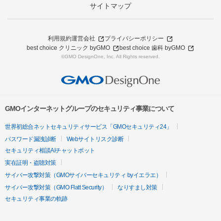
サイトマップ
利用規約
運営会社
プライバシーポリシー
best choice クリニック byGMO
best choice 歯科 byGMO
©GMO DesignOne, Inc. All Rights reserved.
GMOインターネットグループのセキュリティ事業について
世界初総合ネットセキュリティサービス「GMOセキュリティ24」
パスワード漏洩診断
Webサイトリスク診断
セキュリティ相談AIチャットボット
実在証明・盗聴対策
サイバー攻撃対策（GMOサイバーセキュリティ byイエラエ）
サイバー攻撃対策（GMO Flatt Security）
なりすまし対策
セキュリティ事業の軌跡