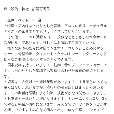
席・設備・特徴・許認可番号
・座席：ベッド 2 台
・特徴：店内はゆったりとした音楽、アロマの香り、ナチュラル
テイストの家具でとてもリラックスしていただけます。
・その他：ＬＩＮＥ登録や口コミ投稿などさまざまな料金サービ
スが用意してあります。詳しくはお電話でご質問ください。
・様々なお体の悩みに対応できます！：コリをとるためのマッ
サージ、骨盤矯正、ダイエットのためのトレーニングコースなど
様々なご要望にお応えすることができます。
・国家資格を持っています！：筋肉・骨のプロフェッショナルで
す。しっかりとした知識でお客様に合わせた最善の施術をしま
す。
・術者は１５年以上の経験年数があります！：１５年といっても
長くはないと思いますが、流行りの激安店とはまったく違いま
す。この業種は経験による知識・技術がかなり関わってきます。
・お友達と一緒だとお得になります！：トレーニングは2人、3人
でやると料金がお得になります。みんなでワイワイ体をうごかす
と楽しいですよ！みんなで痛みの出ない体を目指し、シェイプ