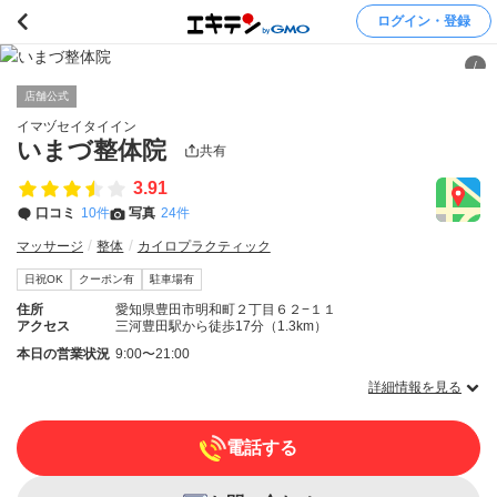
ログイン・登録
/
店舗公式
イマヅセイタイイン
いまづ整体院
共有
3.91
口コミ
10件
写真
24件
マッサージ
整体
カイロプラクティック
日祝OK
クーポン有
駐車場有
住所
愛知県豊田市明和町２丁目６２−１１
アクセス
三河豊田駅から徒歩17分（1.3km）
本日の営業状況
9:00〜21:00
詳細情報を見る
電話する