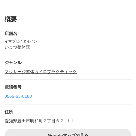
概要
店舗名
イマヅセイタイイン
いまづ整体院
ジャンル
マッサージ
整体
カイロプラクティック
電話番号
0565-53-8188
住所
愛知県豊田市明和町２丁目６２−１１
Googleマップで見る