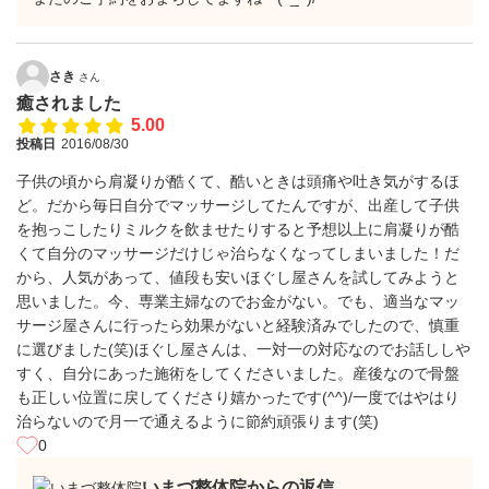
さき
さん
癒されました
5.00
投稿日
2016/08/30
子供の頃から肩凝りが酷くて、酷いときは頭痛や吐き気がするほ
ど。だから毎日自分でマッサージしてたんですが、出産して子供
を抱っこしたりミルクを飲ませたりすると予想以上に肩凝りが酷
くて自分のマッサージだけじゃ治らなくなってしまいました！だ
から、人気があって、値段も安いほぐし屋さんを試してみようと
思いました。今、専業主婦なのでお金がない。でも、適当なマッ
サージ屋さんに行ったら効果がないと経験済みでしたので、慎重
に選びました(笑)ほぐし屋さんは、一対一の対応なのでお話ししや
すく、自分にあった施術をしてくださいました。産後なので骨盤
も正しい位置に戻してくださり嬉かったです(^^)/一度ではやはり
治らないので月一で通えるように節約頑張ります(笑)
0
いまづ整体院からの返信