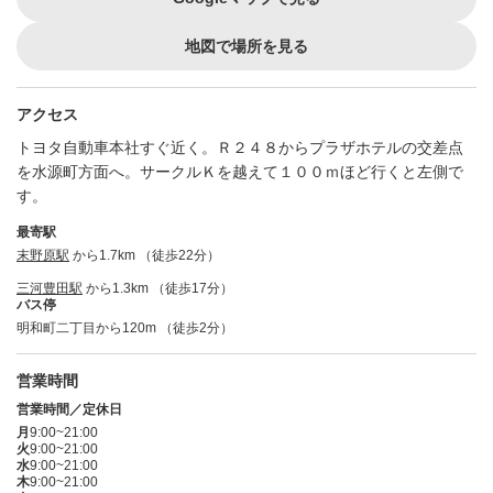
地図で場所を見る
アクセス
トヨタ自動車本社すぐ近く。Ｒ２４８からプラザホテルの交差点
を水源町方面へ。サークルＫを越えて１００ｍほど行くと左側で
す。
最寄駅
末野原駅
から1.7km （徒歩22分）
三河豊田駅
から1.3km （徒歩17分）
バス停
明和町二丁目から120m （徒歩2分）
営業時間
営業時間／定休日
月
9:00~21:00
火
9:00~21:00
水
9:00~21:00
木
9:00~21:00