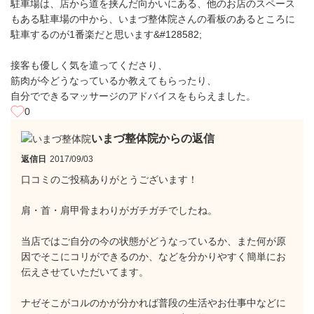
駐車場は、店から道を挟んだ向かいにある、他のお店のスペース
もある駐車場の中から、いまづ整体院さんの看板のあるところに
駐車するのが1番楽だと思います&#128582;
接客も優しく気を遣ってくださり、
筋肉が今どうなっているか教えてもらったり、
自分でできるマッサージのアドバイスをもらえました。
0
いまづ整体院からの返信
返信日
2017/09/03
口コミのご投稿ありがとうございます！
肩・首・肩甲骨まわりがガチガチでしたね。
当店ではご自分の今の状態がどうなっているか、また何が原
因でそこにコリができるのか、などを分かりやすく簡単にお
伝えさせていただいてます。
ナゼそこがコルのかが分かれば普段の生活やお仕事中などに