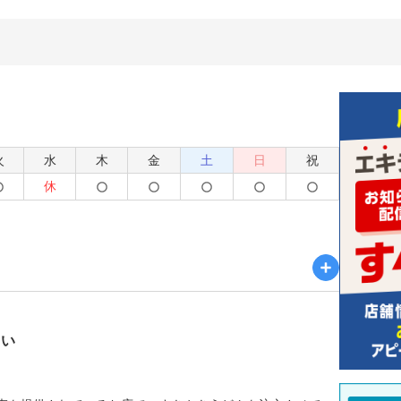
火
水
木
金
土
日
祝
休
しい