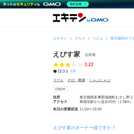
無料診断
エキテン
グルメ
うどん
東京都内のう
えびす家
共有
3.22
口コミ
1件
うどん
そば・蕎麦
しゃぶしゃぶ
日祝OK
住所
東京都西多摩郡瑞穂町むさし野２
アクセス
東福生駅から徒歩20分（1.5km）
本日の営業状況
11:00〜19:30
えびす家のオーナー様ですか？