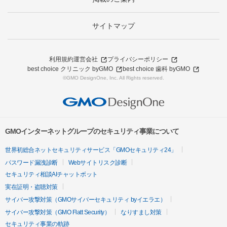
サイトマップ
利用規約
運営会社
プライバシーポリシー
best choice クリニック byGMO
best choice 歯科 byGMO
©GMO DesignOne, Inc. All Rights reserved.
GMOインターネットグループのセキュリティ事業について
世界初総合ネットセキュリティサービス「GMOセキュリティ24」
パスワード漏洩診断
Webサイトリスク診断
セキュリティ相談AIチャットボット
実在証明・盗聴対策
サイバー攻撃対策（GMOサイバーセキュリティ byイエラエ）
サイバー攻撃対策（GMO Flatt Security）
なりすまし対策
セキュリティ事業の軌跡