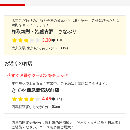
店主こだわりのお酒を全国の蔵元からお取り寄せ。皆様にぴったりな
焼酎をセレクトします♪
粕取焼酎・泡盛古酒 さなぶり
3.30
1件
大久保駅(東京)から徒歩2分（130m)
お近くのお店
今すぐお得なクーポンをチェック
年中無休で土日祝日も営業中。ご予約はお電話にて承ります。
きてや 西武新宿駅前店
4.45
76件
西武新宿駅から徒歩1分（53m)
西早稲田駅徒歩4分＼隠れ家的居酒屋／こだわりの炭火焼鳥と日本酒を
ご堪能ください。コースも多種ご用意☆