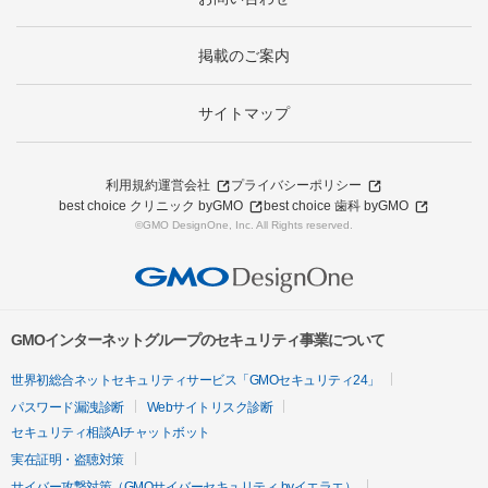
掲載のご案内
サイトマップ
利用規約
運営会社
プライバシーポリシー
best choice クリニック byGMO
best choice 歯科 byGMO
©GMO DesignOne, Inc. All Rights reserved.
GMOインターネットグループのセキュリティ事業について
世界初総合ネットセキュリティサービス「GMOセキュリティ24」
パスワード漏洩診断
Webサイトリスク診断
セキュリティ相談AIチャットボット
実在証明・盗聴対策
サイバー攻撃対策（GMOサイバーセキュリティ byイエラエ）