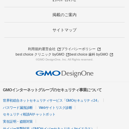
掲載のご案内
サイトマップ
利用規約
運営会社
プライバシーポリシー
best choice クリニック byGMO
best choice 歯科 byGMO
©GMO DesignOne, Inc. All Rights reserved.
GMOインターネットグループのセキュリティ事業について
世界初総合ネットセキュリティサービス「GMOセキュリティ24」
パスワード漏洩診断
Webサイトリスク診断
セキュリティ相談AIチャットボット
実在証明・盗聴対策
サイバー攻撃対策（GMOサイバーセキュリティ byイエラエ）