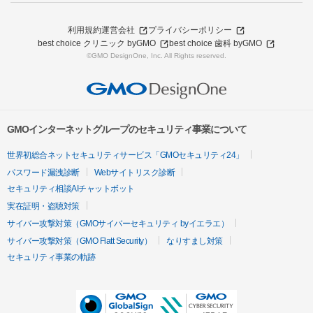
利用規約
運営会社
プライバシーポリシー
best choice クリニック byGMO
best choice 歯科 byGMO
©GMO DesignOne, Inc. All Rights reserved.
GMOインターネットグループのセキュリティ事業について
世界初総合ネットセキュリティサービス「GMOセキュリティ24」
パスワード漏洩診断
Webサイトリスク診断
セキュリティ相談AIチャットボット
実在証明・盗聴対策
サイバー攻撃対策（GMOサイバーセキュリティ byイエラエ）
サイバー攻撃対策（GMO Flatt Security）
なりすまし対策
セキュリティ事業の軌跡