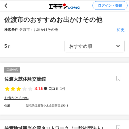
ログイン・登録
佐渡市のおすすめお出かけその他
変更
検索条件
佐渡市
お出かけその他
5
件
店舗公式
佐渡太鼓体験交流館
3.16
口コミ
1件
お出かけその他
住所
新潟県佐渡市小木金田新田150-3
佐渡地域観光交流ネットワーク（一般社団法人）