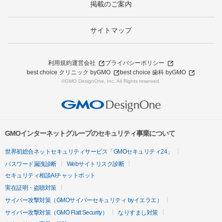
掲載のご案内
サイトマップ
利用規約
運営会社
プライバシーポリシー
best choice クリニック byGMO
best choice 歯科 byGMO
©GMO DesignOne, Inc. All Rights reserved.
GMOインターネットグループのセキュリティ事業について
世界初総合ネットセキュリティサービス「GMOセキュリティ24」
パスワード漏洩診断
Webサイトリスク診断
セキュリティ相談AIチャットボット
実在証明・盗聴対策
サイバー攻撃対策（GMOサイバーセキュリティ byイエラエ）
サイバー攻撃対策（GMO Flatt Security）
なりすまし対策