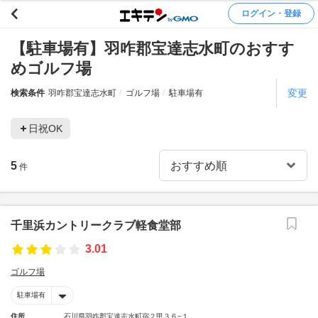
ログイン・登録
【駐車場有】羽咋郡宝達志水町のおすす
めゴルフ場
変更
検索条件
羽咋郡宝達志水町
ゴルフ場
駐車場有
日祝OK
5
件
千里浜カントリークラブ軽食堂部
3.01
ゴルフ場
駐車場有
住所
石川県羽咋郡宝達志水町宿２甲３６−１