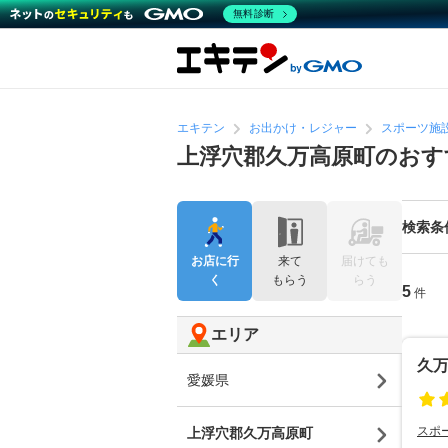
無料診断
エキテン
お出かけ・レジャー
スポーツ施
上浮穴郡久万高原町のおす
検索条
お店に行
来て
届けても
く
もらう
らう
5
件
エリア
久
愛媛県
スポ
上浮穴郡久万高原町