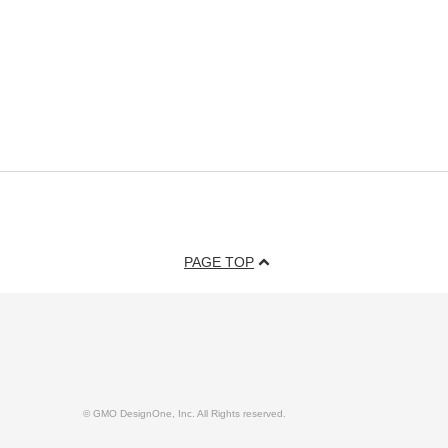
PAGE TOP
© GMO DesignOne, Inc. All Rights reserved.