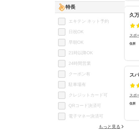
特長
久
エキテン ネット予約
日祝OK
スポ
早朝OK
住所
21時以降OK
24時間営業
クーポン有
ス
駐車場有
クレジットカード可
スポ
住所
QRコード決済可
電子マネー決済可
もっと見る