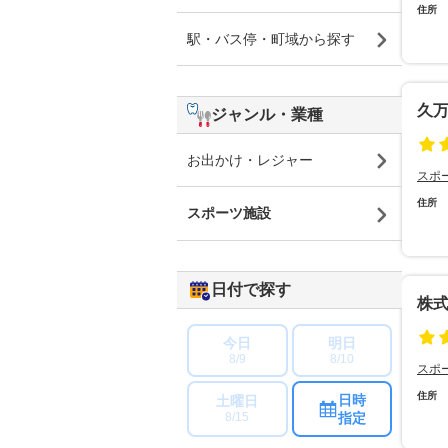
住所
駅・バス停・町域から探す
久
ジャンル・業種
お出かけ・レジャー
スポ
住所
スポーツ施設
日付で探す
株
今日
明日
8/9
8/10
スポ
住所
日時
土曜日
指定
8/15