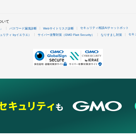
ついて
セキュリティ相談AIチャットボット
4」
パスワード漏洩診断
Webサイトリスク診断
セキ
ュリティ byイエラエ）
サイバー攻撃対策（GMO Flatt Security）
なりすまし対策