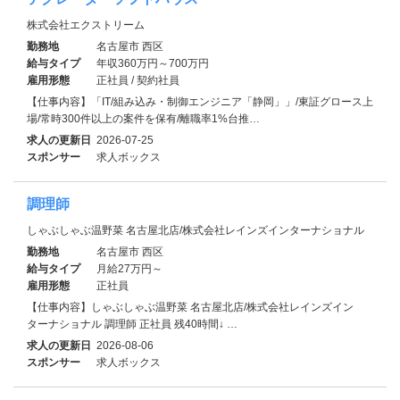
株式会社エクストリーム
勤務地
名古屋市 西区
給与タイプ
年収360万円～700万円
雇用形態
正社員 / 契約社員
【仕事内容】「IT/組み込み・制御エンジニア「静岡」」/東証グロース上
場/常時300件以上の案件を保有/離職率1%台推…
求人の更新日
2026-07-25
スポンサー
求人ボックス
調理師
しゃぶしゃぶ温野菜 名古屋北店/株式会社レインズインターナショナル
勤務地
名古屋市 西区
給与タイプ
月給27万円～
雇用形態
正社員
【仕事内容】しゃぶしゃぶ温野菜 名古屋北店/株式会社レインズイン
ターナショナル 調理師 正社員 残40時間↓ …
求人の更新日
2026-08-06
スポンサー
求人ボックス