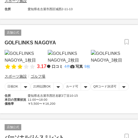
スポーツ施設
住所
愛知県名古屋市西区城西2-11-13
店舗公式
GOLFLINKS NAGOYA
3.17
口コミ
4件
写真
9枚
スポーツ施設
ゴルフ場
日祝OK
21時以降OK
カード可
QRコード決済可
住所
愛知県名古屋市西区名駅3丁目10-15
本日の営業状況
11:00〜18:00
価格帯
￥5,500〜￥16,200
店舗公式
パーソナルジムスミレント