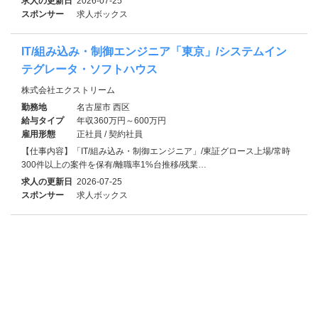
求人の更新日
2026-07-25
スポンサー
求人ボックス
IT/組み込み・制御エンジニア「東京」/システムイン
テグレータ・ソフトハウス
株式会社エクストリーム
勤務地
名古屋市 西区
給与タイプ
年収360万円～600万円
雇用形態
正社員 / 契約社員
【仕事内容】「IT/組み込み・制御エンジニア」/東証グロース上場/常時
300件以上の案件を保有/離職率1%台推移/残業…
求人の更新日
2026-07-25
スポンサー
求人ボックス