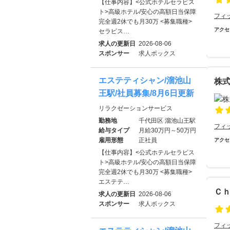
【仕事内容】<公式ホテルセラピス
ト>高級ホテル/安心の高額日当保障
フィ
完全週2休でも月30万 <募集職種>
アクセ
セラピス…
求人の更新日
2026-08-06
スポンサー
求人ボックス
エステティシャン/溜池山
株
王駅/社員募集/8月6日更新
リラクゼーションサービス
勤務地
千代田区 溜池山王駅
フィ
給与タイプ
月給30万円～50万円
雇用形態
正社員
アクセ
【仕事内容】<公式ホテルセラピス
ト>高級ホテル/安心の高額日当保障
完全週2休でも月30万 <募集職種>
エステテ…
Ｃ
求人の更新日
2026-08-06
スポンサー
求人ボックス
フィ