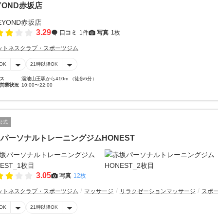
YOND赤坂店
3.29
口コミ
1件
写真
1枚
ットネスクラブ・スポーツジム
OK
21時以降OK
ス
溜池山王駅から410m （徒歩6分）
営業状況
10:00〜22:00
公式
パーソナルトレーニングジムHONEST
3.05
写真
12枚
ットネスクラブ・スポーツジム
マッサージ
リラクゼーションマッサージ
スポ
OK
21時以降OK