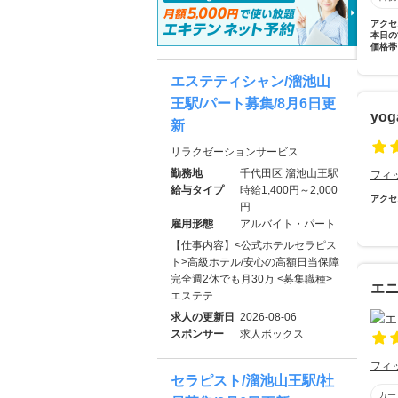
アクセ
本日の
価格帯
エステティシャン/溜池山
王駅/パート募集/8月6日更
yog
新
リラクゼーションサービス
勤務地
千代田区 溜池山王駅
フィ
給与タイプ
時給1,400円～2,000
アクセ
円
雇用形態
アルバイト・パート
【仕事内容】<公式ホテルセラピス
ト>高級ホテル/安心の高額日当保障
完全週2休でも月30万 <募集職種>
エ
エステテ…
求人の更新日
2026-08-06
スポンサー
求人ボックス
フィ
セラピスト/溜池山王駅/社
カー