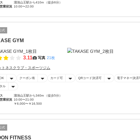
ス
溜池山王駅から410m （徒歩6分）
営業状況
10:00〜22:00
公式
KASE GYM
3.11
写真
21枚
ットネスクラブ・スポーツジム
OK
クーポン有
カード可
QRコード決済可
電子マネー決済
タル
ス
溜池山王駅から340m （徒歩5分）
営業状況
10:00〜21:00
￥6,000〜￥16,500
公式
ON FITNESS