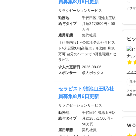
員募集/8月6日更新
アクセ
リラクゼーションサービス
勤務地
千代田区 溜池山王駅
給与タイプ
月給24万800円～50
万円
雇用形態
契約社員
ヒッ
【仕事内容】<公式ホテルセラピス
ト>未経験OK|高級ホテル勤務|月30
万可 自分のペースで <募集職種> セ
ラピス…
求人の更新日
2026-08-06
フィ
スポンサー
求人ボックス
日祝
セラピスト/溜池山王駅/社
アクセ
本日の
員募集/8月6日更新
リラクゼーションサービス
勤務地
千代田区 溜池山王駅
給与タイプ
月給28万1,500円～
50万円
ＷＯ
雇用形態
契約社員