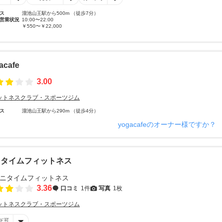
ス
溜池山王駅から500m （徒歩7分）
営業状況
10:00〜22:00
￥550〜￥22,000
acafe
3.00
ットネスクラブ・スポーツジム
ス
溜池山王駅から290m （徒歩4分）
yogacafeのオーナー様ですか？
ニタイムフィットネス
3.36
口コミ
1件
写真
1枚
ットネスクラブ・スポーツジム
ド可