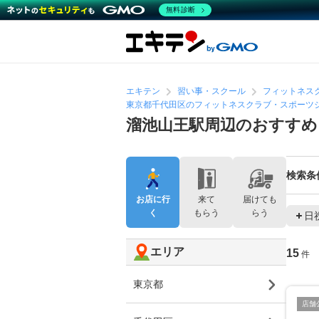
無料診断
エキテン
習い事・スクール
フィットネス
東京都千代田区のフィットネスクラブ・スポーツ
溜池山王駅周辺のおすす
検索条
お店に行
来て
届けても
く
もらう
らう
日
エリア
15
件
東京都
店舗