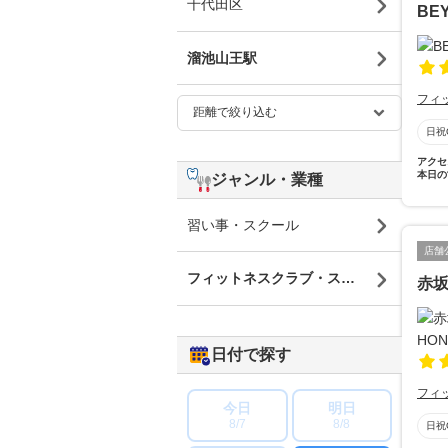
千代田区
BE
溜池山王駅
フィ
日祝
アクセ
本日の
ジャンル・業種
習い事・スクール
店舗
フィットネスクラブ・スポーツジム
赤坂
日付で探す
フィ
今日
明日
8/7
8/8
日祝