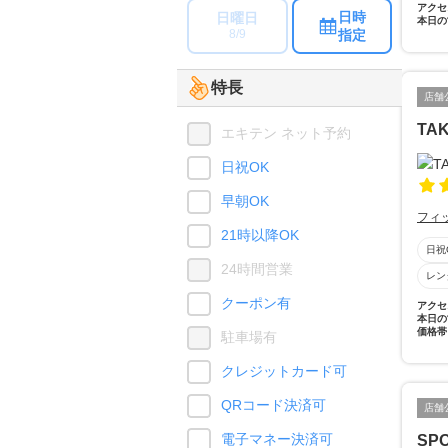
アクセ
日時
日曜日
本日の
指定
8/9
特長
店舗
TA
エキテン ネット予約
日祝OK
早朝OK
フィ
21時以降OK
日祝
24時間営業
レン
クーポン有
アクセ
本日の
価格帯
駐車場有
クレジットカード可
QRコード決済可
店舗
電子マネー決済可
SPO