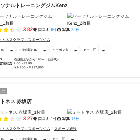
ソナルトレーニングジムKenz
3.82
口コミ
6件
写真
25枚
ットネスクラブ・スポーツジム
OK
21時以降OK
クーポン有
カード可
ス
溜池山王駅から610m （徒歩8分）
営業状況
9:00〜23:00
￥9,800〜￥217,800
公式
トネス 赤坂店
3.27
口コミ
1件
写真
13枚
ットネスクラブ・スポーツジム
スポーツ施設
OK
21時以降OK
カード可