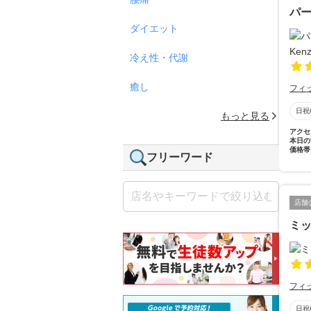
パー
ダイエット
冷え性・代謝
癒し
フィ
日祝
もっと見る
アクセ
本日の
価格帯
フリーワード
店舗
ミッ
フィ
日祝