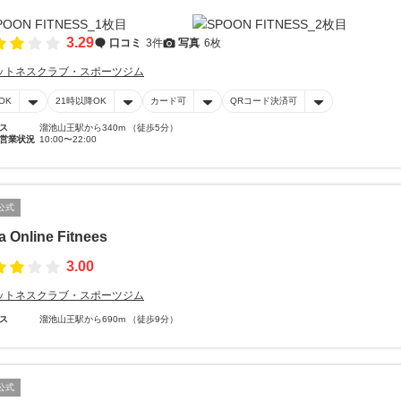
3.29
口コミ
3件
写真
6枚
ットネスクラブ・スポーツジム
OK
21時以降OK
カード可
QRコード決済可
ス
溜池山王駅から340m （徒歩5分）
営業状況
10:00〜22:00
公式
a Online Fitnees
3.00
ットネスクラブ・スポーツジム
ス
溜池山王駅から690m （徒歩9分）
公式