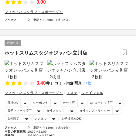
3.00
フィットネスクラブ・スポーツジム
アクセス
立川北駅から360m （徒歩5分）
店舗公式
ホットスリムスタジオジャパン立川店
3.40
口コミ
2件
写真
27枚
フィットネスクラブ・スポーツジム
エステ
フェイシャル
日祝OK
クーポン有
カード可
QRコード決済可
電子マネー決済可
女性スタッフ
女性インストラクター
女性限定
レンタル
お子様連れOK
アクセス
立川北駅から330m （徒歩5分）
本日の営業状況
10:00〜21:00
価格帯
￥6,000〜￥15,980