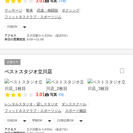
3.01
写真
14枚
マッサージ
整体
武道・格闘技
ボクシング
フィットネスクラブ・スポーツジム
日祝OK
アクセス
立川北駅から320m （徒歩5分）
本日の営業状況
9:00〜21:00
店舗公式
ベストスタジオ立川店
3.01
写真
8枚
レンタルスタジオ・貸しスタジオ
ダンススクール
フィットネスクラブ・スポーツジム
スポーツ施設
日祝OK
早朝OK
21時以降OK
アクセス
立川北駅から520m （徒歩7分）