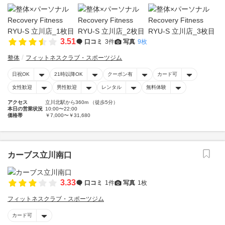
3.51
口コミ
3件
写真
9枚
整体
フィットネスクラブ・スポーツジム
日祝OK
21時以降OK
クーポン有
カード可
女性歓迎
男性歓迎
レンタル
無料体験
アクセス
立川北駅から360m （徒歩5分）
本日の営業状況
10:00〜22:00
価格帯
￥7,000〜￥31,680
カーブス立川南口
3.33
口コミ
1件
写真
1枚
フィットネスクラブ・スポーツジム
カード可