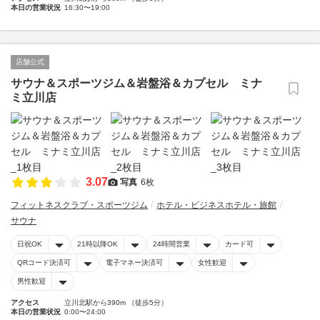
本日の営業状況
16:30〜19:00
店舗公式
サウナ＆スポーツジム＆岩盤浴＆カプセル ミナ
ミ立川店
3.07
写真
6枚
フィットネスクラブ・スポーツジム
ホテル・ビジネスホテル・旅館
サウナ
日祝OK
21時以降OK
24時間営業
カード可
QRコード決済可
電子マネー決済可
女性歓迎
男性歓迎
アクセス
立川北駅から390m （徒歩5分）
本日の営業状況
0:00〜24:00