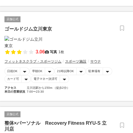
店舗公式
ゴールドジム立川東京
3.06
写真
1枚
フィットネスクラブ・スポーツジム
スポーツ施設
サウナ
日祝OK
早朝OK
21時以降OK
駐車場有
カード可
電子マネー決済可
アクセス
立川北駅から150m （徒歩2分）
本日の営業状況
7:00〜23:30
店舗公式
整体×パーソナル Recovery Fitness RYU-S 立
川店