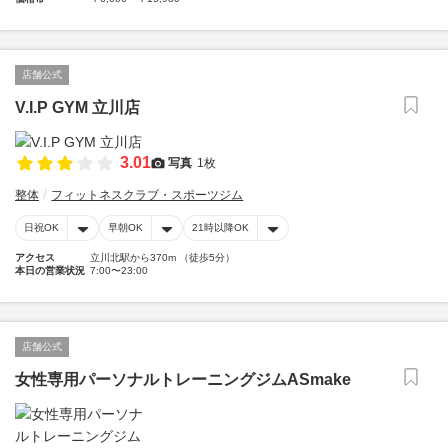
店舗公式
V.I.P GYM 立川店
3.01
写真
1枚
整体
フィットネスクラブ・スポーツジム
日祝OK
早朝OK
21時以降OK
アクセス
立川北駅から370m （徒歩5分）
本日の営業状況
7:00〜23:00
店舗公式
女性専用パーソナルトレーニングジムASmake