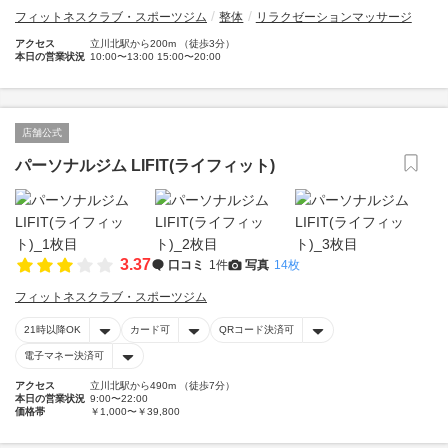
フィットネスクラブ・スポーツジム
整体
リラクゼーションマッサージ
アクセス
立川北駅から200m （徒歩3分）
本日の営業状況
10:00〜13:00 15:00〜20:00
店舗公式
パーソナルジム LIFIT(ライフィット)
3.37
口コミ
1件
写真
14枚
フィットネスクラブ・スポーツジム
21時以降OK
カード可
QRコード決済可
電子マネー決済可
アクセス
立川北駅から490m （徒歩7分）
本日の営業状況
9:00〜22:00
価格帯
￥1,000〜￥39,800