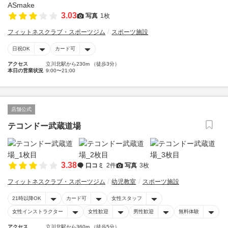
3.03
写真
1枚
フィットネスクラブ・スポーツジム
スポーツ施設
日祝OK
カード可
アクセス
立川北駅から230m （徒歩3分）
本日の営業状況
9:00〜21:00
店舗公式
テコンドー武蔵道場
3.38
口コミ
2件
写真
3枚
フィットネスクラブ・スポーツジム
幼児教室
スポーツ施設
21時以降OK
カード可
女性スタッフ
女性インストラクター
女性歓迎
男性歓迎
無料体験
アクセス
立川北駅から360m （徒歩5分）