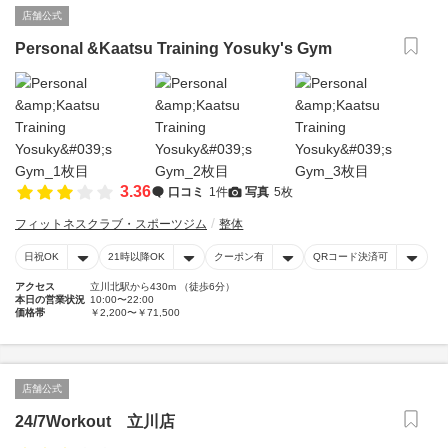
店舗公式
Personal &Kaatsu Training Yosuky's Gym
3.36
口コミ
1件
写真
5枚
フィットネスクラブ・スポーツジム
整体
日祝OK
21時以降OK
クーポン有
QRコード決済可
アクセス
立川北駅から430m （徒歩6分）
本日の営業状況
10:00〜22:00
価格帯
￥2,200〜￥71,500
店舗公式
24/7Workout 立川店