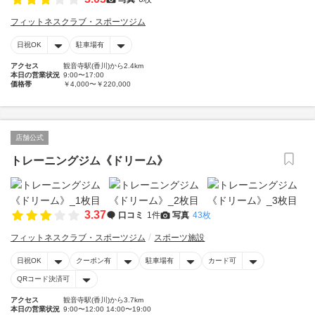
フィットネスクラブ・スポーツジム
日祝OK
駐車場有
アクセス
観音寺駅(香川)から2.4km
本日の営業状況
9:00〜17:00
価格帯
￥4,000〜￥220,000
店舗公式
トレーニングジム《ドリーム》
3.37
口コミ
1件
写真
43枚
フィットネスクラブ・スポーツジム
スポーツ施設
日祝OK
クーポン有
駐車場有
カード可
QRコード決済可
アクセス
観音寺駅(香川)から3.7km
本日の営業状況
9:00〜12:00 14:00〜19:00