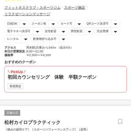
フィットネスクラブ・スポーツジム
スポーツ施設
リラクゼーションマッサージ
日祝OK
クーポン有
カード可
QRコード決済可
電子マネー決済可
女性歓迎
男性歓迎
完全禁煙
レンタル
飲食物持ち込み可
アクセス
岡本駅(兵庫)から340m （徒歩5分）
本日の営業状況
9:00〜21:00
価格帯
￥2,500〜￥6,500
おすすめのクーポン
PickUp
初回カウンセリング 体験 半額クーポン
新規限定
店舗公式
松村カイロプラクティック
［痛みの緩和ケア］［スポーツパフォーマンスアップ］［姿勢］