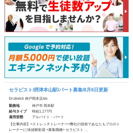
セラピスト/摂津本山駅/パート募集/8月6日更新
Dr.stretch 神戸岡本店/ds
勤務地
神戸市 岡本駅
給与タイプ
時給1,177円
雇用形態
アルバイト・パート
【仕事内容】<ストレッチトレーナー>弊社の技術であなたもプロのト
レーナーに!未経験歓迎 <募集職種> セラピスト …