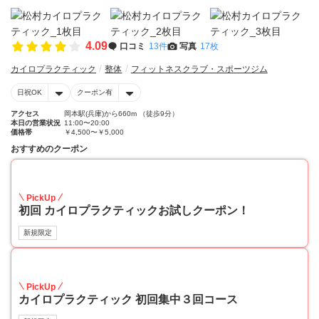
4.09
口コミ
13件
写真
17枚
カイロプラクティック
整体
フィットネスクラブ・スポーツジム
日祝OK
クーポン有
アクセス
岡本駅(兵庫)から660m （徒歩9分）
本日の営業状況
11:00〜20:00
価格帯
￥4,500〜￥5,000
おすすめのクーポン
53
PickUp
初回 カイロプラクティックお試しクーポン！
新規限定
38
PickUp
カイロプラクティック 初回集中３回コース