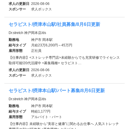
求人の更新日
2026-08-06
スポンサー
求人ボックス
セラピスト/摂津本山駅/社員募集/8月6日更新
Dr.stretch 神戸岡本店/ds
勤務地
神戸市 岡本駅
給与タイプ
月給23万6,200円～45万円
雇用形態
正社員
【仕事内容】<ストレッチ専門店>未経験からでも充実研修でライセンス
取得可能!20代活躍中 <募集職種> セラピスト…
求人の更新日
2026-08-06
スポンサー
求人ボックス
セラピスト/摂津本山駅/パート募集/8月6日更新
Dr.stretch 神戸岡本店/ds
勤務地
神戸市 岡本駅
給与タイプ
時給1,177円
雇用形態
アルバイト・パート
【仕事内容】未経験から“美容と健康”に関わるお仕事へ 人気ストレッチ