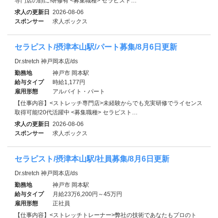
専門店の顔に!研修有 <募集職種> セラピスト…
求人の更新日
2026-08-06
スポンサー
求人ボックス
セラピスト/摂津本山駅/パート募集/8月6日更新
Dr.stretch 神戸岡本店/ds
勤務地
神戸市 岡本駅
給与タイプ
時給1,177円
雇用形態
アルバイト・パート
【仕事内容】<ストレッチ専門店>未経験からでも充実研修でライセンス
取得可能!20代活躍中 <募集職種> セラピスト…
求人の更新日
2026-08-06
スポンサー
求人ボックス
セラピスト/摂津本山駅/社員募集/8月6日更新
Dr.stretch 神戸岡本店/ds
勤務地
神戸市 岡本駅
給与タイプ
月給23万6,200円～45万円
雇用形態
正社員
【仕事内容】<ストレッチトレーナー>弊社の技術であなたもプロのト