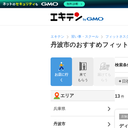
無料診断
エキテン
習い事・スクール
フィットネス
丹波市のおすすめフィッ
検索条
お店に行
来て
届けても
く
もらう
らう
日
エリア
13
件
兵庫県
店舗
丹波市
デ