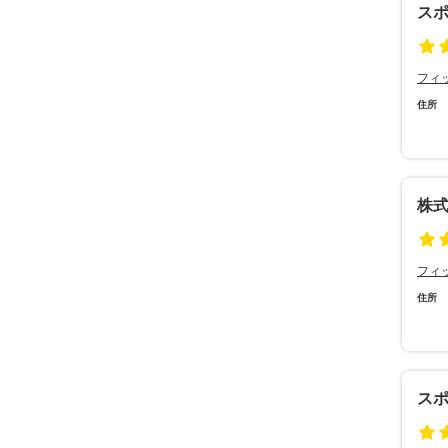
ス
フィ
住所
株
フィ
住所
ス