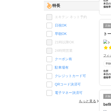
住所
本日の
特長
価格帯
エキテン ネット予約
日祝OK
店舗
早朝OK
トー
21時以降OK
24時間営業
フィ
クーポン有
早朝
駐車場有
住所
本日の
クレジットカード可
価格帯
QRコード決済可
電子マネー決済可
店舗
もっと見る
bef