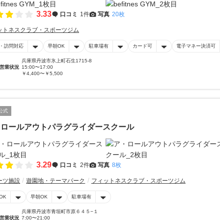
3.33
口コミ
1件
写真
20枚
ットネスクラブ・スポーツジム
・訪問対応
早朝OK
駐車場有
カード可
電子マネー決済可
兵庫県丹波市氷上町石生1715-8
営業状況
15:00〜17:00
￥4,400〜￥5,500
公式
・ロールアウトパラグライダースクール
3.29
口コミ
2件
写真
8枚
ーツ施設
遊園地・テーマパーク
フィットネスクラブ・スポーツジム
OK
早朝OK
駐車場有
兵庫県丹波市青垣町市原６４５−１
営業状況
7:00〜21:00