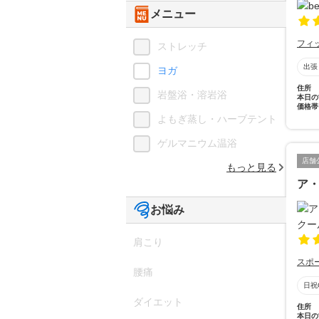
メニュー
フィ
ストレッチ
出張
ヨガ
住所
岩盤浴・溶岩浴
本日の
価格帯
よもぎ蒸し・ハーブテント
ゲルマニウム温浴
店舗
もっと見る
ア
お悩み
肩こり
スポ
腰痛
日祝
ダイエット
住所
本日の