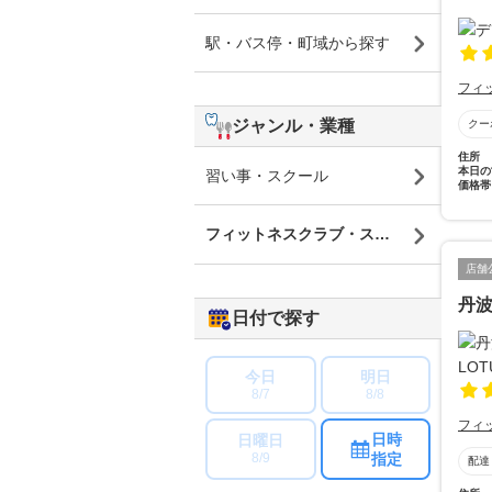
駅・バス停・町域から探す
フィ
ジャンル・業種
クー
住所
本日の
習い事・スクール
価格帯
フィットネスクラブ・スポーツジム
店舗
丹波
日付で探す
今日
明日
8/7
8/8
フィ
日時
日曜日
指定
8/9
配達