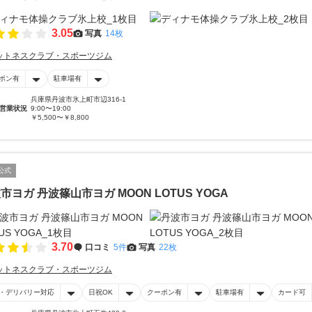
3.05
写真
14枚
ットネスクラブ・スポーツジム
ポン有
駐車場有
兵庫県丹波市氷上町市辺316-1
営業状況
9:00〜19:00
￥5,500〜￥8,800
公式
市ヨガ 丹波篠山市ヨガ MOON LOTUS YOGA
3.70
口コミ
5件
写真
22枚
ットネスクラブ・スポーツジム
・デリバリー対応
日祝OK
クーポン有
駐車場有
カード可