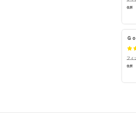
住所
Ｇ
フィ
住所