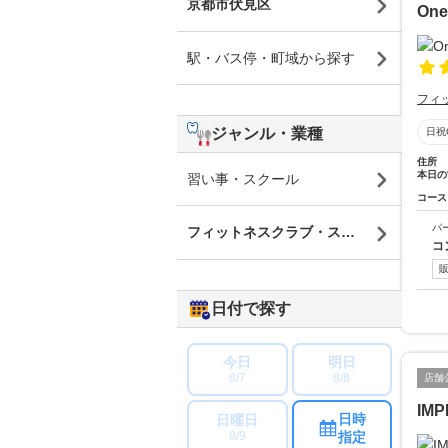
京都市伏見区
One
駅・バス停・町域から探す
フィ
ジャンル・業種
日祝
住所
本日の
習い事・スクール
コース
パ
フィットネスクラブ・スポーツジム
コ
日付で探す
今日
明日
8/7
8/8
店舗
IMP
日時
日曜日
指定
8/9