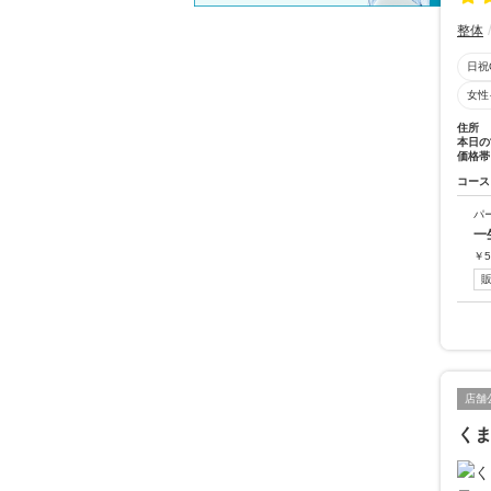
整体
日祝
女性
住所
本日の
価格帯
コース
パ
一
￥
5
店舗
くま