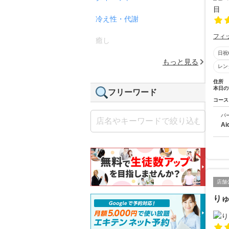
冷え性・代謝
フィ
癒し
日祝
もっと見る
レン
住所
本日の
フリーワード
コース
パ
A
店舗
り