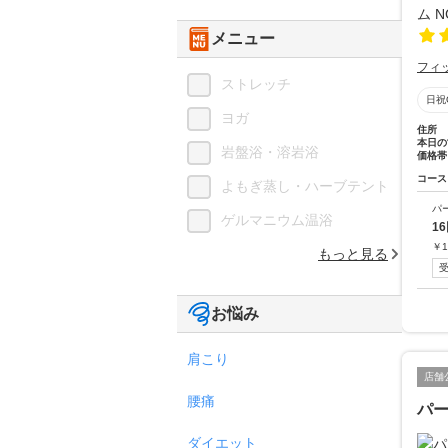
メニュー
フィ
ストレッチ
日祝
ヨガ
住所
本日の
岩盤浴・溶岩浴
価格帯
コース
よもぎ蒸し・ハーブテント
パ
ゲルマニウム温浴
1
￥
1
もっと見る
お悩み
肩こり
店舗
腰痛
パー
ダイエット