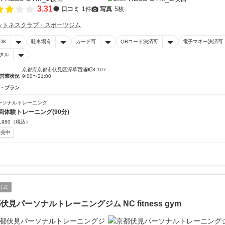
3.31
口コミ
1件
写真
5枚
ットネスクラブ・スポーツジム
OK
駐車場有
カード可
QRコード決済可
電子マネー決済可
タル
京都府京都市伏見区深草西浦町8-107
営業状況
9:00〜21:00
・プラン
ーソナルトレーニング
回体験トレーニング(90分)
,980
（税込）
販売中
公式
伏見パーソナルトレーニングジム NC fitness gym