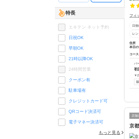
特長
フィ
日祝
エキテン ネット予約
レン
日祝OK
住所
本日の
早朝OK
コース
21時以降OK
パ
24時間営業
初
￥
2
クーポン有
駐車場有
クレジットカード可
QRコード決済可
店舗
電子マネー決済可
京都
もっと見る