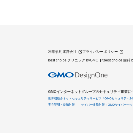
利用規約
運営会社
プライバシーポリシー
best choice クリニック byGMO
best choice 歯科
GMOインターネットグループのセキュリティ事業に
世界初総合ネットセキュリティサービス「GMOセキュリティ2
実在証明・盗聴対策
サイバー攻撃対策（GMOサイバーセキ