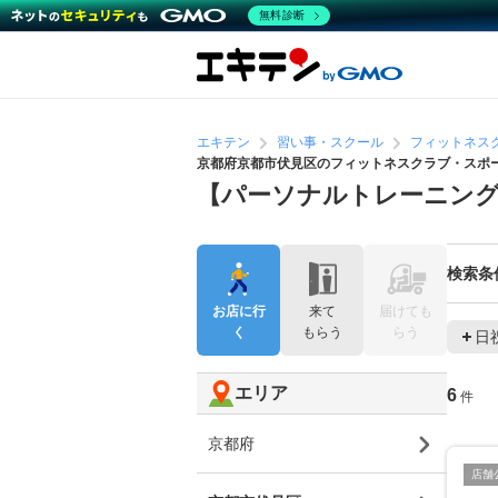
無料診断
エキテン
習い事・スクール
フィットネス
京都府京都市伏見区のフィットネスクラブ・スポ
【パーソナルトレーニン
検索条
お店に行
来て
届けても
く
もらう
らう
日
エリア
6
件
京都府
店舗