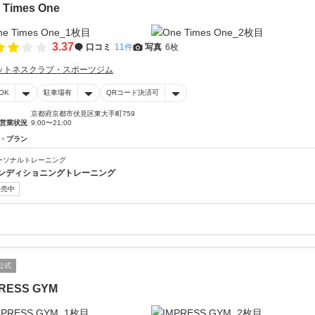
 Times One
3.37
口コミ
11件
写真
6枚
ットネスクラブ・スポーツジム
OK
駐車場有
QRコード決済可
京都府京都市伏見区東大手町759
営業状況
9:00〜21:00
・プラン
ーソナルトレーニング
ンディショニングトレーニング
販売中
公式
RESS GYM