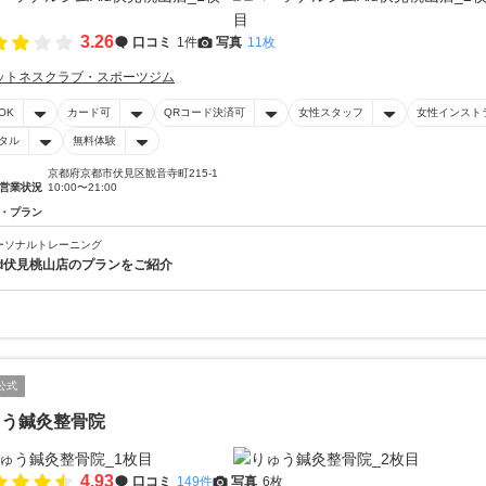
3.26
口コミ
1件
写真
11枚
ットネスクラブ・スポーツジム
OK
カード可
QRコード決済可
女性スタッフ
女性インスト
タル
無料体験
京都府京都市伏見区観音寺町215-1
営業状況
10:00〜21:00
・プラン
ーソナルトレーニング
id伏見桃山店のプランをご紹介
公式
ゅう鍼灸整骨院
4.93
口コミ
149件
写真
6枚