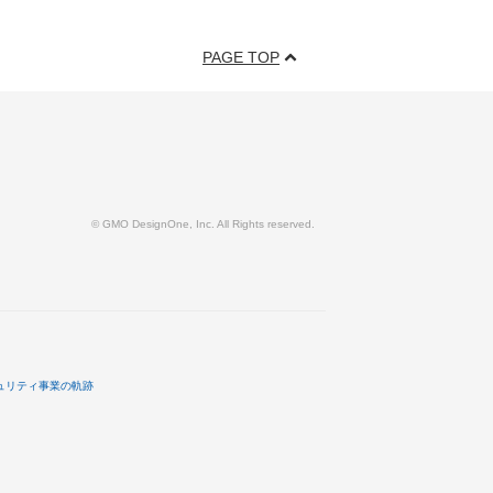
PAGE TOP
© GMO DesignOne, Inc. All Rights reserved.
ュリティ事業の軌跡