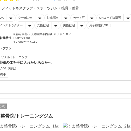
フィットネスクラブ・スポーツジム
接骨・整骨
OK
クーポン有
駐車場有
カード可
QRコード決済可
インストラクター
女性歓迎
男性歓迎
お子様連れOK
京都府京都市伏見区深草西浦町８丁目１０７
営業状況
9:00〜21:00
￥2,980〜￥7,150
・プラン
ーソナルトレーニング
生物の体を手に入れたいあなたへ
,500
（税込）
販売中
公式
整骨院/トレーニングジム