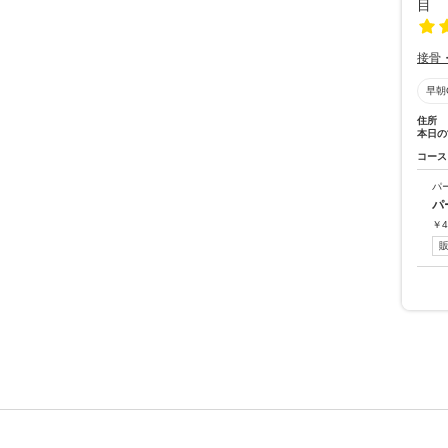
接骨
早朝
住所
本日の
コース
パ
パ
￥
4