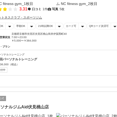
3.31
口コミ
1件
写真
5枚
ットネスクラブ・スポーツジム
OK
早朝OK
21時以降OK
カード可
QRコード決済可
京都府京都市伏見区伏見区桃山筒井伊賀西町40
営業状況
7:00〜23:00
￥5,000〜￥384,000
・プラン
ーソナルトレーニング
6回パーソナルトレーニング
36,000
（税込）
受付中
公式
ソナルジムAid伏見桃山店