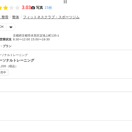
3.03
写真
15枚
・整骨
整体
フィットネスクラブ・スポーツジム
OK
京都府京都市伏見区淀池上町135-1
営業状況
8:30〜12:00 15:00〜19:30
・プラン
ーソナルトレーニング
ーソナルトレーニング
,200
（税込）
販売中