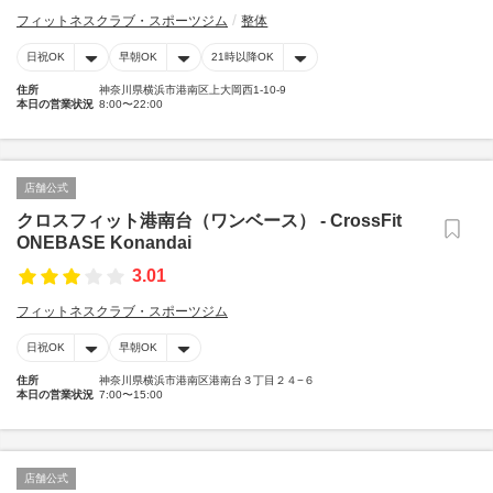
フィットネスクラブ・スポーツジム
整体
日祝OK
早朝OK
21時以降OK
住所
神奈川県横浜市港南区上大岡西1-10-9
本日の営業状況
8:00〜22:00
店舗公式
クロスフィット港南台（ワンベース） - CrossFit
ONEBASE Konandai
3.01
フィットネスクラブ・スポーツジム
日祝OK
早朝OK
住所
神奈川県横浜市港南区港南台３丁目２４−６
本日の営業状況
7:00〜15:00
店舗公式