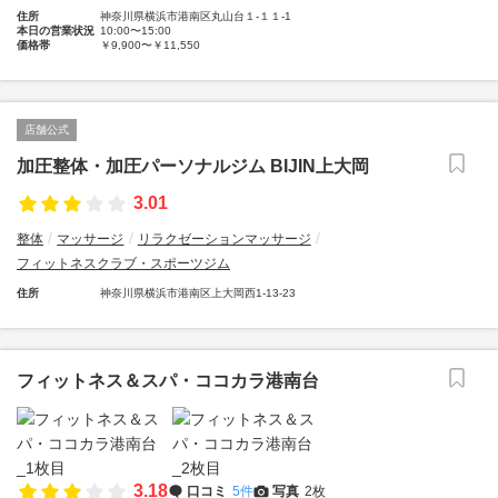
住所
神奈川県横浜市港南区丸山台１-１１-1
本日の営業状況
10:00〜15:00
価格帯
￥9,900〜￥11,550
店舗公式
加圧整体・加圧パーソナルジム BIJIN上大岡
3.01
整体
マッサージ
リラクゼーションマッサージ
フィットネスクラブ・スポーツジム
住所
神奈川県横浜市港南区上大岡西1-13-23
フィットネス＆スパ・ココカラ港南台
3.18
口コミ
5件
写真
2枚