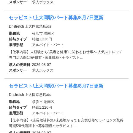
スポンサー
求人ボックス
セラピスト/上大岡駅/パート募集/8月7日更新
Dr.stretch 上大岡京急店/ds
勤務地
横浜市 港南区
給与タイプ
時給1,226円
雇用形態
アルバイト・パート
【仕事内容】未経験から“美容と健康”に関わるお仕事へ 人気ストレッチ
専門店の顔に!研修有 <募集職種> セラピスト…
求人の更新日
2026-08-07
スポンサー
求人ボックス
セラピスト/上大岡駅/パート募集/8月7日更新
Dr.stretch 上大岡京急店/ds
勤務地
横浜市 港南区
給与タイプ
時給1,226円
雇用形態
アルバイト・パート
【仕事内容】<店長候補募集>未経験からでも充実研修でライセンス取得
可能!20代活躍中 <募集職種> セラピスト …
求人の更新日
2026-08-07