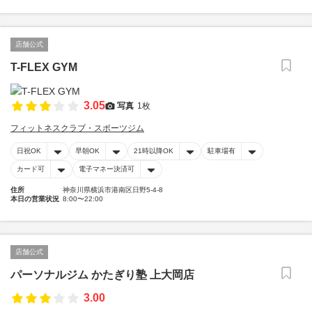
店舗公式
T-FLEX GYM
3.05
写真
1枚
フィットネスクラブ・スポーツジム
日祝OK
早朝OK
21時以降OK
駐車場有
カード可
電子マネー決済可
住所
神奈川県横浜市港南区日野5-4-8
本日の営業状況
8:00〜22:00
店舗公式
パーソナルジム かたぎり塾 上大岡店
3.00