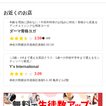
お近くのお店
年齢を理由に諦めない！中高年特有のお悩みに特化！骨格から若返る
アンチエイジングな簡単ヨーガ
ダーマ骨格ヨガ
3.59
4件
神奈川県横浜市港南区港南6-33-19
＼3歳～小6まで通える英語クラス・1歳〜小学校中学年まで通えるモン
テッソーリ教室／
Y's International
3.09
神奈川県横浜市港南区港南5-1-30 亀井ビル2階