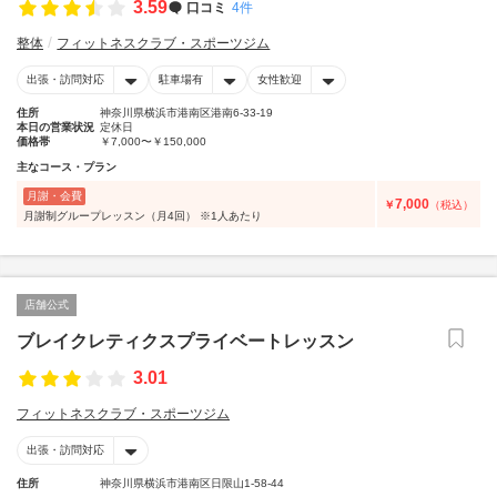
3.59
口コミ
4件
整体
フィットネスクラブ・スポーツジム
出張・訪問対応
駐車場有
女性歓迎
住所
神奈川県横浜市港南区港南6-33-19
本日の営業状況
定休日
価格帯
￥7,000〜￥150,000
主なコース・プラン
月謝・会費
7,000
￥
（税込）
月謝制グループレッスン（月4回） ※1人あたり
店舗公式
ブレイクレティクスプライベートレッスン
3.01
フィットネスクラブ・スポーツジム
出張・訪問対応
住所
神奈川県横浜市港南区日限山1-58-44