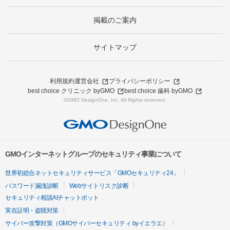
掲載のご案内
サイトマップ
利用規約
運営会社
プライバシーポリシー
best choice クリニック byGMO
best choice 歯科 byGMO
©GMO DesignOne, Inc. All Rights reserved.
GMOインターネットグループのセキュリティ事業について
世界初総合ネットセキュリティサービス「GMOセキュリティ24」
パスワード漏洩診断
Webサイトリスク診断
セキュリティ相談AIチャットボット
実在証明・盗聴対策
サイバー攻撃対策（GMOサイバーセキュリティ byイエラエ）