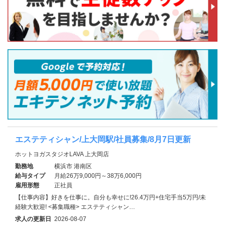
エステティシャン/上大岡駅/社員募集/8月7日更新
ホットヨガスタジオLAVA 上大岡店
勤務地
横浜市 港南区
給与タイプ
月給26万9,000円～38万6,000円
雇用形態
正社員
【仕事内容】好きを仕事に。自分も幸せに!26.4万円+住宅手当5万円/未
経験大歓迎! <募集職種> エステティシャン…
求人の更新日
2026-08-07