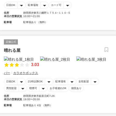
日祝OK
駐車場有
カード可
住所
静岡県伊東市八幡野１７５４−１１４−５
本日の営業状況
10:00〜21:00
駐車場
駐車場あり （無料）
店舗公式
晴れる屋
3.03
バー
カラオケボックス
日祝OK
21時以降OK
駐車場有
女性歓迎
男性歓迎
喫煙可
お子様連れOK
個室あり
住所
静岡県伊東市銀座元町7-26
本日の営業状況
19:00〜26:00
駐車場
駐車場あり 4台 （無料）