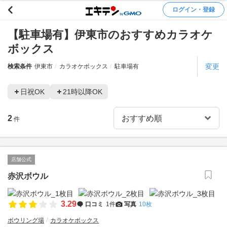
ログイン・登録
【駐車場有】伊東市のおすすめカラオケ
ボックス
変更
検索条件
伊東市
カラオケボックス
駐車場有
日祝OK
21時以降OK
2
件
店舗公式
赤沢ボウル
3.29
口コミ
1件
写真
10枚
ボウリング場
カラオケボックス