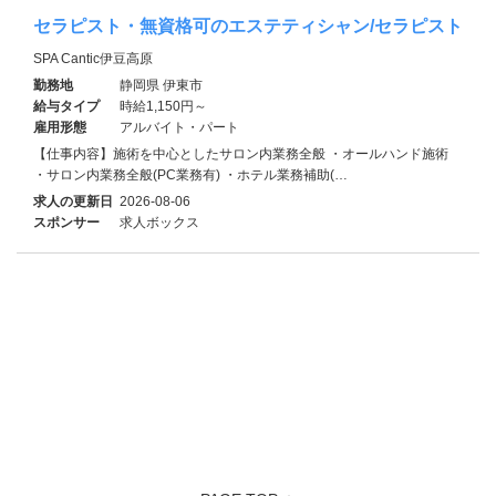
セラピスト・無資格可のエステティシャン/セラピスト
SPA Cantic伊豆高原
勤務地
静岡県 伊東市
給与タイプ
時給1,150円～
雇用形態
アルバイト・パート
【仕事内容】施術を中心としたサロン内業務全般 ・オールハンド施術
・サロン内業務全般(PC業務有) ・ホテル業務補助(…
求人の更新日
2026-08-06
スポンサー
求人ボックス