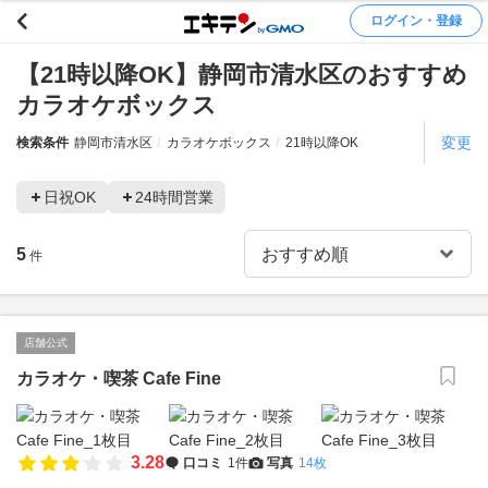
ログイン・登録
【21時以降OK】静岡市清水区のおすすめ
カラオケボックス
変更
検索条件
静岡市清水区
カラオケボックス
21時以降OK
日祝OK
24時間営業
5
件
店舗公式
カラオケ・喫茶 Cafe Fine
3.28
口コミ
1件
写真
14枚