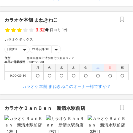
カラオケ本舗 まねきねこ
3.32
口コミ
1件
カラオケボックス
日祝OK
21時以降OK
住所
静岡県静岡市清水区七ツ新屋３７２
本日の営業状況
9:00〜29:30
月
火
水
木
金
土
日
祝
9:00~29:30
カラオケ本舗 まねきねこのオーナー様ですか？
カラオケＢａｎＢａｎ 新清水駅前店