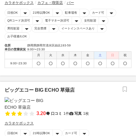
カラオケボックス
カフェ・喫茶店
バー
日祝OK
21時以降OK
駐車場有
カード可
QRコード決済可
電子マネー決済可
女性歓迎
男性歓迎
完全禁煙
イートインスペースあり
お子様連れOK
住所
静岡県静岡市清水区由比193-59
本日の営業状況
9:00〜23:30
月
火
水
木
金
土
日
祝
9:00~23:30
ビッグエコー BIG ECHO 草薙店
3.20
口コミ
1件
写真
1枚
カラオケボックス
日祝OK
21時以降OK
カード可