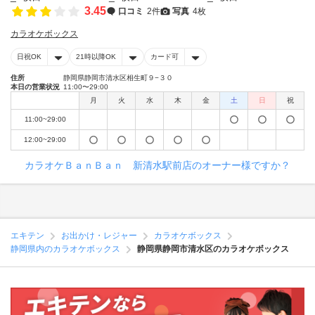
3.45
口コミ
2件
写真
4枚
カラオケボックス
日祝OK
21時以降OK
カード可
住所
静岡県静岡市清水区相生町９−３０
本日の営業状況
11:00〜29:00
月
火
水
木
金
土
日
祝
11:00~29:00
12:00~29:00
カラオケＢａｎＢａｎ 新清水駅前店のオーナー様ですか？
エキテン
お出かけ・レジャー
カラオケボックス
静岡県内のカラオケボックス
静岡県静岡市清水区のカラオケボックス