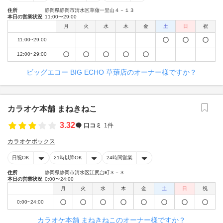
住所
静岡県静岡市清水区草薙一里山４－１３
本日の営業状況
11:00〜29:00
月
火
水
木
金
土
日
祝
11:00~29:00
12:00~29:00
ビッグエコー BIG ECHO 草薙店のオーナー様ですか？
カラオケ本舗 まねきねこ
3.32
口コミ
1件
カラオケボックス
日祝OK
21時以降OK
24時間営業
住所
静岡県静岡市清水区江尻台町３－３
本日の営業状況
0:00〜24:00
月
火
水
木
金
土
日
祝
0:00~24:00
カラオケ本舗 まねきねこのオーナー様ですか？