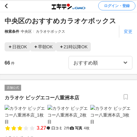
ログイン・登録
中央区のおすすめカラオケボックス
変更
検索条件
中央区
カラオケボックス
日祝OK
早朝OK
21時以降OK
66
件
店舗公式
カラオケ ビッグエコー八重洲本店
3.27
口コミ
2件
写真
4枚