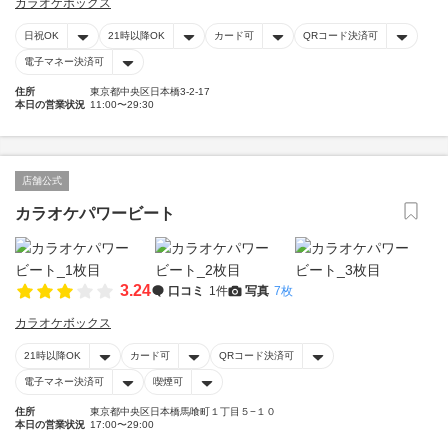
カラオケボックス
日祝OK
21時以降OK
カード可
QRコード決済可
電子マネー決済可
住所
東京都中央区日本橋3-2-17
本日の営業状況
11:00〜29:30
店舗公式
カラオケパワービート
3.24
口コミ
1件
写真
7枚
カラオケボックス
21時以降OK
カード可
QRコード決済可
電子マネー決済可
喫煙可
住所
東京都中央区日本橋馬喰町１丁目５−１０
本日の営業状況
17:00〜29:00