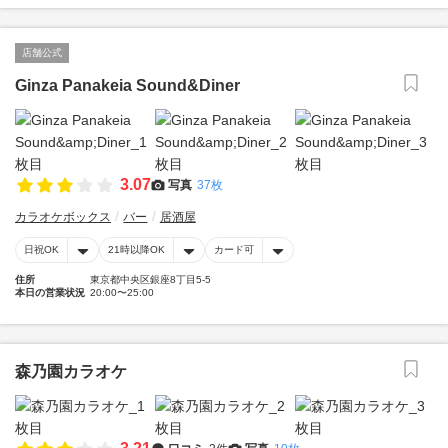
店舗公式
Ginza Panakeia Sound&Diner
3.07
写真
37枚
カラオケボックス
バー
居酒屋
日祝OK
21時以降OK
カード可
住所
東京都中央区銀座8丁目5-5
本日の営業状況
20:00〜25:00
森乃園カラオケ