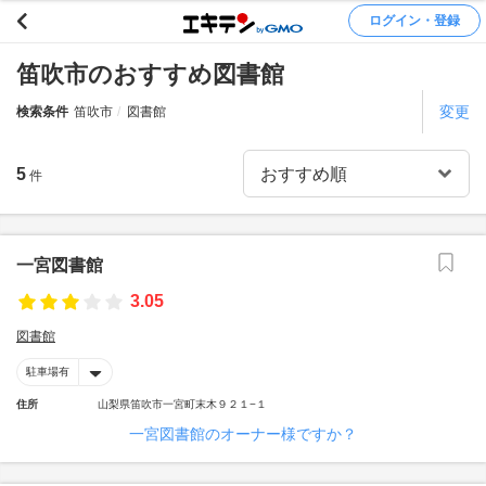
ログイン・登録
笛吹市のおすすめ図書館
変更
検索条件
笛吹市
図書館
5
件
一宮図書館
3.05
図書館
駐車場有
住所
山梨県笛吹市一宮町末木９２１−１
一宮図書館のオーナー様ですか？