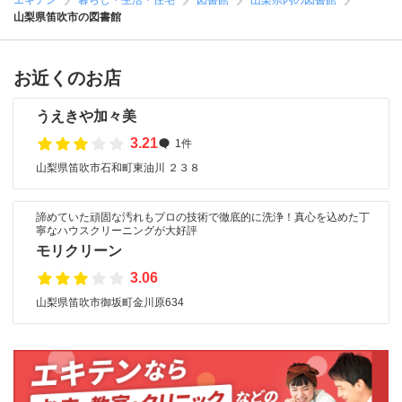
エキテン
暮らし・生活・住宅
図書館
山梨県内の図書館
山梨県笛吹市の図書館
お近くのお店
うえきや加々美
3.21
1件
山梨県笛吹市石和町東油川 ２３８
諦めていた頑固な汚れもプロの技術で徹底的に洗浄！真心を込めた丁
寧なハウスクリーニングが大好評
モリクリーン
3.06
山梨県笛吹市御坂町金川原634